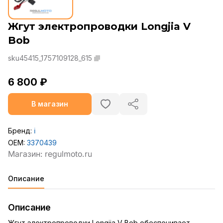
Жгут электропроводки Longjia V
Bob
sku45415_1757109128_615
6 800 ₽
В магазин
Бренд:
ℹ️
OEM:
3370439
Описание
Описание
Жгут электропроводки Longjia V Bob обеспечивает