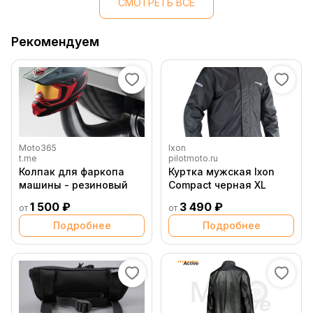
СМОТРЕТЬ ВСЕ
Рекомендуем
Moto365
Ixon
t.me
pilotmoto.ru
Колпак для фаркопа
Куртка мужская Ixon
машины - резиновый
Compact черная XL
1 500 ₽
3 490 ₽
от
от
Подробнее
Подробнее