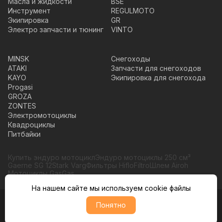
Масла и жидкости
BSE
Инструмент
REGULMOTO
Экипировка
GR
Электро запчасти и тюнинг
VINTO
MINSK
Снегоходы
ATAKI
Запчасти для снегоходов
KAYO
Экипировка для снегохода
Progasi
GROZA
ZONTES
Электромотоциклы
Квадроциклы
Питбайки
Купить эндуро мотоцикл
Эндуро мотоциклы 250 см³
Gaerne SG 12
Stark Varg
Фильтры HifloFiltro
Шлем Airoh
Мотоциклы GasGas
На нашем сайте мы используем cookie файлы
Понятно
© Moto365, Все права защищены
Политика обратботки персональных данных