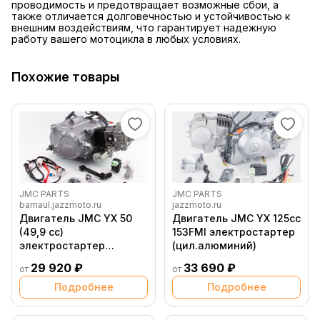
проводимость и предотвращает возможные сбои, а
также отличается долговечностью и устойчивостью к
внешним воздействиям, что гарантирует надежную
работу вашего мотоцикла в любых условиях.
Похожие товары
JMC PARTS
JMC PARTS
barnaul.jazzmoto.ru
jazzmoto.ru
Двигатель JMC YX 50
Двигатель JMC YX 125сс
(49,9 сс)
153FMI электростартер
электростартер
(цил.алюминий)
(цил.чугунный)
29 920 ₽
33 690 ₽
от
от
Подробнее
Подробнее