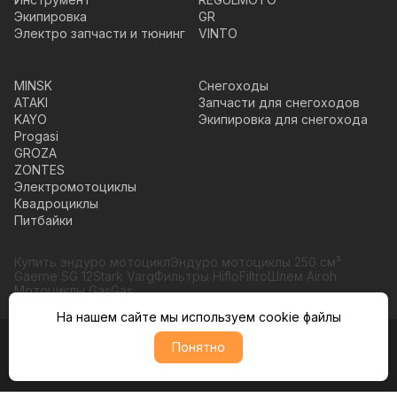
Экипировка
GR
Электро запчасти и тюнинг
VINTO
MINSK
Снегоходы
ATAKI
Запчасти для снегоходов
KAYO
Экипировка для снегохода
Progasi
GROZA
ZONTES
Электромотоциклы
Квадроциклы
Питбайки
Купить эндуро мотоцикл
Эндуро мотоциклы 250 см³
Gaerne SG 12
Stark Varg
Фильтры HifloFiltro
Шлем Airoh
Мотоциклы GasGas
На нашем сайте мы используем cookie файлы
Понятно
© Moto365, Все права защищены
Политика обратботки персональных данных