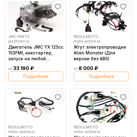
JMC PARTS
REGULMOTO
jazzmoto.ru
moto-active.ru
Двигатель JMC YX 125сс
Жгут электропроводки
153FMI, кикстартер,
Alien Monster (Для
запуск на любой
версии без ABS)
передаче
33 190 ₽
8 000 ₽
от
от
Подробнее
Подробнее
REGULMOTO
REGULMOTO
moto-active.ru
moto-active.ru