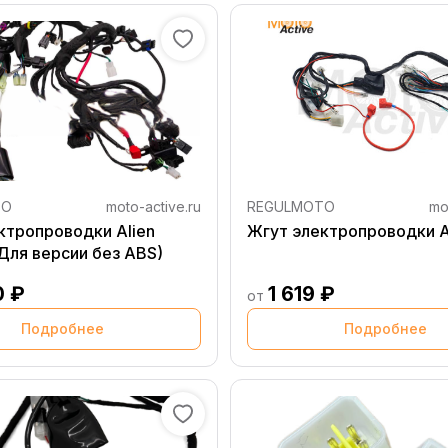
TO
moto-active.ru
REGULMOTO
mo
ктропроводки Alien
Жгут электропроводки 
(Для версии без ABS)
0 ₽
1 619 ₽
от
Подробнее
Подробнее