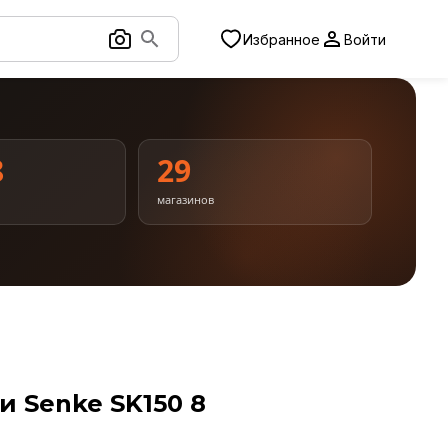
Избранное
Войти
8
29
магазинов
 Senke SK150 8