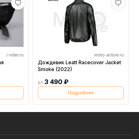
i-rider.ru
moto-active.ru
ая
Дождевик Leatt Racecover Jacket
Smoke (2022)
3 490 ₽
от
Подробнее