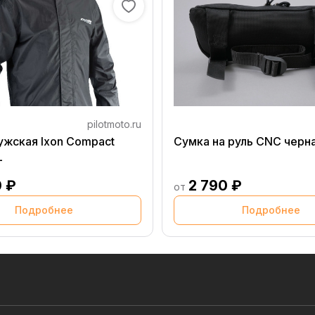
pilotmoto.ru
ужская Ixon Compact
Сумка на руль CNC черн
L
0 ₽
2 790 ₽
от
Подробнее
Подробнее