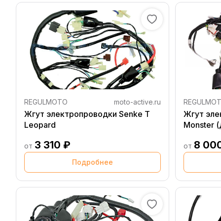
REGULMOTO
moto-active.ru
REGULMO
Жгут электропроводки Senke T
Жгут эле
Leopard
Monster 
3 310 ₽
8 00
от
от
Подробнее