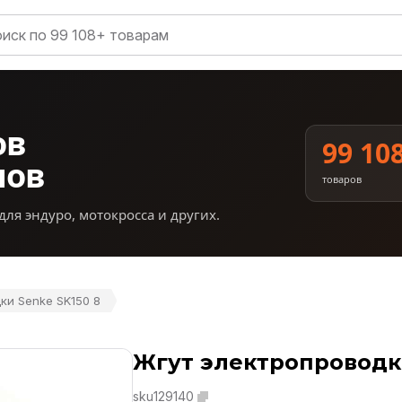
ов
99 10
нов
товаров
для эндуро, мотокросса и других.
ки Senke SK150 8
Жгут электропроводки
sku129140