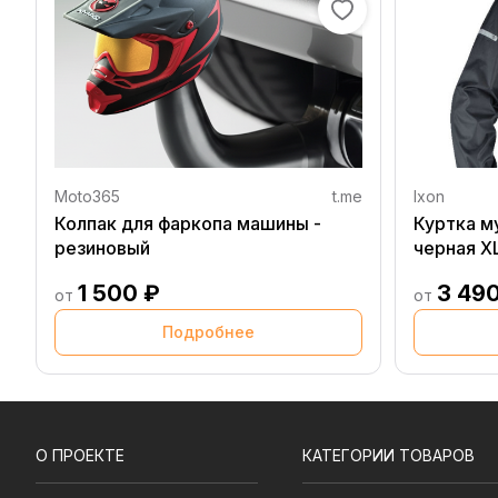
Moto365
t.me
Ixon
Колпак для фаркопа машины -
Куртка м
резиновый
черная X
1 500 ₽
3 49
от
от
Подробнее
О ПРОЕКТЕ
КАТЕГОРИИ ТОВАРОВ