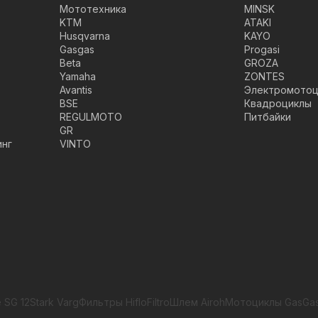
Мототехника
MINSK
KTM
ATAKI
Husqvarna
KAYO
Gasgas
Progasi
Beta
GROZA
Yamaha
ZONTES
Avantis
Электромотоц
BSE
Квадроциклы
REGULMOTO
Питбайки
GR
инг
VINTO
 SG 12
Stark Varg
Фильтры HifloFiltro
Шлем Airoh
Мотоциклы GasGa