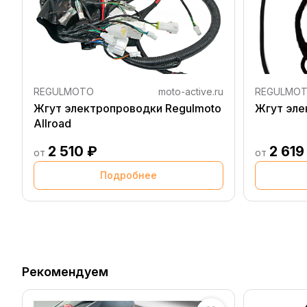
REGULMOTO
moto-active.ru
REGULMO
Жгут электропроводки Regulmoto
Жгут эле
Allroad
2 510 ₽
2 619
от
от
Подробнее
Рекомендуем