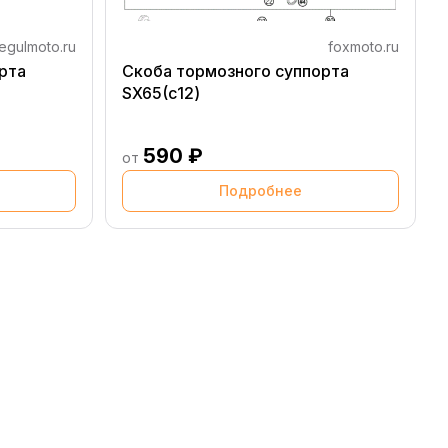
egulmoto.ru
foxmoto.ru
рта
Скоба тормозного суппорта
SX65(с12)
590 ₽
от
Подробнее