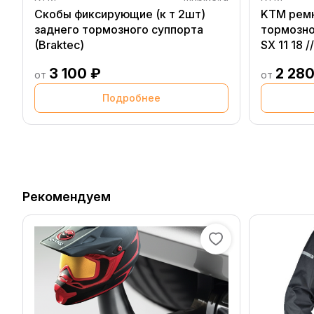
Скобы фиксирующие (к т 2шт)
KTM ремк
заднего тормозного суппорта
тормозно
(Braktec)
SX 11 18 /
47013081
3 100 ₽
2 280
от
от
Подробнее
Рекомендуем