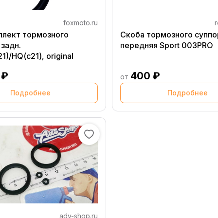
foxmoto.ru
r
плект тормозного
Скоба тормозного суппо
 задн.
передняя Sport 003PRO
)/HQ(c21), original
 ₽
400 ₽
от
Подробнее
Подробнее
adv-shop.ru