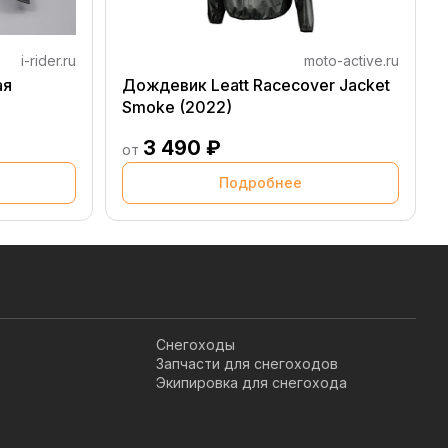
i-rider.ru
moto-active.ru
ая
Дождевик Leatt Racecover Jacket
Smoke (2022)
3 490 ₽
от
Подробнее
Снегоходы
Запчасти для снегоходов
Экипировка для снегохода