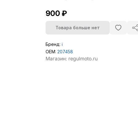
900 ₽
Товара больше нет
Бренд:
ℹ️
OEM:
207458