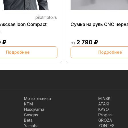
pilotmoto.ru
ужская Ixon Compact
Сумка на руль CNC черн
L
0 ₽
2 790 ₽
от
Подробнее
Подробнее
Мототехника
MINSK
KTM
ATAKI
Husqvarna
KAYO
Gasgas
Progasi
Beta
GROZA
Yamaha
ZONTES