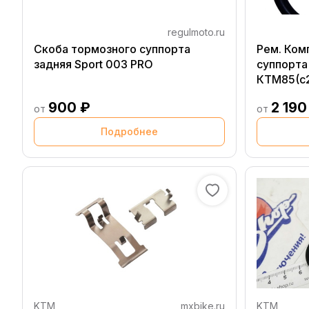
regulmoto.ru
Скоба тормозного суппорта
Рем. Ком
задняя Sport 003 PRO
суппорта
КТМ85(с21
900 ₽
2 190
от
от
Подробнее
KTM
mxbike.ru
KTM