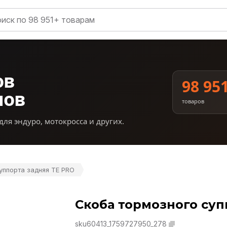
ов
98 95
нов
товаров
для эндуро, мотокросса и других.
уппорта задняя TE PRO
Скоба тормозного суп
sku60413_1759727950_278