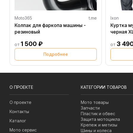
Moto365
t.me
Ixon
Колпак для фаркопа машины -
Куртка м
резиновый
черная X
1 500 ₽
3 49
от
от
Подробнее
О ПРОЕКТЕ
КАТЕГОРИИ ТОВАРОВ
О проекте
Мото товары
Запчасти
Контакты
Пластик и обвес
Защита мотоцикла
Каталог
Крепеж и метизы
Мото сервис
Шины и колеса