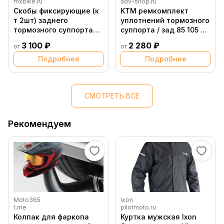
mxbike.ru
adv-shop.ru
Скобы фиксирующие (к
KTM ремкомплект
т 2шт) заднего
уплотнений тормозного
тормозного суппорта
суппорта / зад 85 105 SX
(Braktec)
11 18 // 250 350 Freeride
3 100 ₽
2 280 ₽
от
от
12 17 ( 47013081100 )
Подробнее
Подробнее
СМОТРЕТЬ ВСЕ
Рекомендуем
Moto365
Ixon
t.me
pilotmoto.ru
Колпак для фаркопа
Куртка мужская Ixon