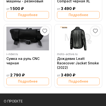
машины - резиновый
Compact черная XL
1 500 ₽
3 490 ₽
от
от
Подробнее
Подробнее
i-rider.ru
moto-active.ru
Сумка на руль CNC
Дождевик Leatt
черная
Racecover Jacket Smoke
(2022)
2 790 ₽
3 490 ₽
от
от
Подробнее
Подробнее
О ПРОЕКТЕ