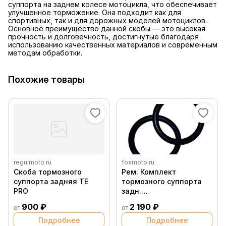
суппорта на заднем колесе мотоцикла, что обеспечивает
улучшенное торможение. Она подходит как для
спортивных, так и для дорожных моделей мотоциклов.
Основное преимущество данной скобы — это высокая
прочность и долговечность, достигнутые благодаря
использованию качественных материалов и современным
методам обработки.
Похожие товары
regulmoto.ru
foxmoto.ru
Скоба тормозного
Рем. Комплект
суппорта задняя TE
тормозного суппорта
PRO
задн.
КТМ85(с21)/HQ(c21),
900 ₽
2 190 ₽
от
от
original
Подробнее
Подробнее