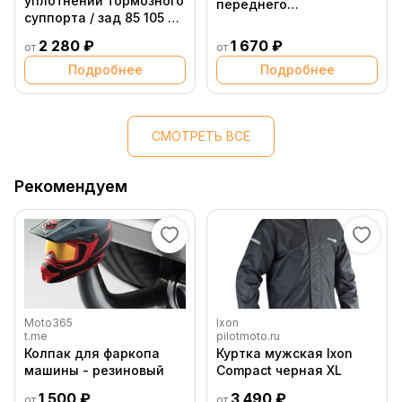
уплотнений тормозного
переднего
суппорта / зад 85 105 SX
KTM125(с19)/HQ(с16),
11 18 // 250 350 Freeride
original
2 280 ₽
1 670 ₽
от
от
12 17 ( 47013081100 )
Подробнее
Подробнее
СМОТРЕТЬ ВСЕ
Рекомендуем
Moto365
Ixon
t.me
pilotmoto.ru
Колпак для фаркопа
Куртка мужская Ixon
машины - резиновый
Compact черная XL
1 500 ₽
3 490 ₽
от
от