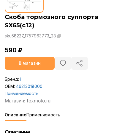
Скоба тормозного суппорта
SX65(с12)
sku58227_1757963773_28
590 ₽
В магазин
Бренд:
ℹ️
OEM:
46213018000
Применяемость
Описание
Применяемость
Описание