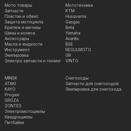
Мото товары
Мототехника
Запчасти
KTM
Пластик и обвес
Husqvarna
Защита мотоцикла
Gasgas
Крепеж и метизы
Beta
Шины и колеса
Yamaha
Аксессуары
Avantis
Масла и жидкости
BSE
Инструмент
REGULMOTO
Экипировка
GR
Электро запчасти и тюнинг
VINTO
MINSK
Снегоходы
ATAKI
Запчасти для снегоходов
KAYO
Экипировка для снегохода
Progasi
GROZA
ZONTES
Электромотоциклы
Квадроциклы
Питбайки