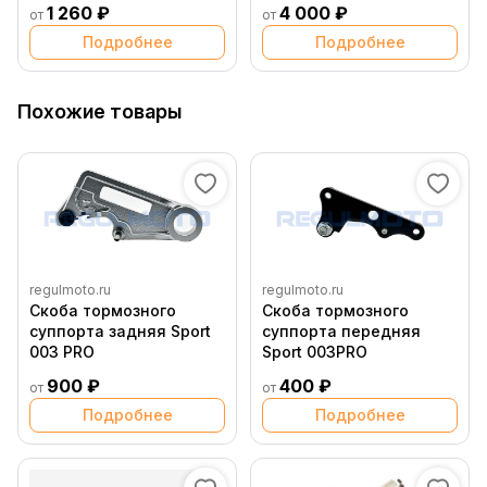
1 260 ₽
4 000 ₽
от
от
47013118000 /
8000H7133 )
Подробнее
Подробнее
Похожие товары
regulmoto.ru
regulmoto.ru
Скоба тормозного
Скоба тормозного
суппорта задняя Sport
суппорта передняя
003 PRO
Sport 003PRO
900 ₽
400 ₽
от
от
Подробнее
Подробнее