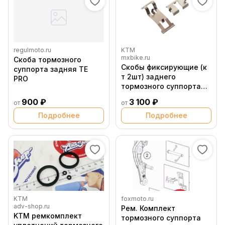
regulmoto.ru
KTM
mxbike.ru
Скоба тормозного
Скобы фиксирующие (к
суппорта задняя TE
т 2шт) заднего
PRO
тормозного суппорта
(Braktec)
900 ₽
3 100 ₽
от
от
Подробнее
Подробнее
KTM
foxmoto.ru
adv-shop.ru
Рем. Комплект
KTM ремкомплект
тормозного суппорта