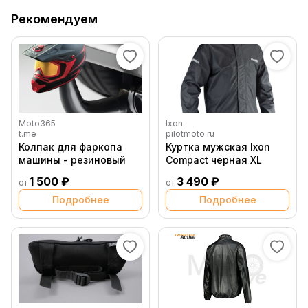
Рекомендуем
Moto365
Ixon
t.me
pilotmoto.ru
Колпак для фаркопа
Куртка мужская Ixon
машины - резиновый
Compact черная XL
1 500 ₽
3 490 ₽
от
от
Подробнее
Подробнее