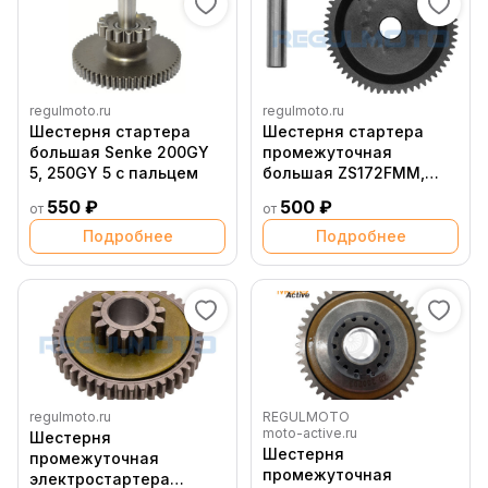
regulmoto.ru
regulmoto.ru
Шестерня стартера
Шестерня стартера
большая Senke 200GY
промежуточная
5, 250GY 5 с пальцем
большая ZS172FMM,
СB250 300R 4 клапана с
550 ₽
500 ₽
от
от
пальцем
Подробнее
Подробнее
regulmoto.ru
REGULMOTO
moto-active.ru
Шестерня
Шестерня
промежуточная
промежуточная
электростартера