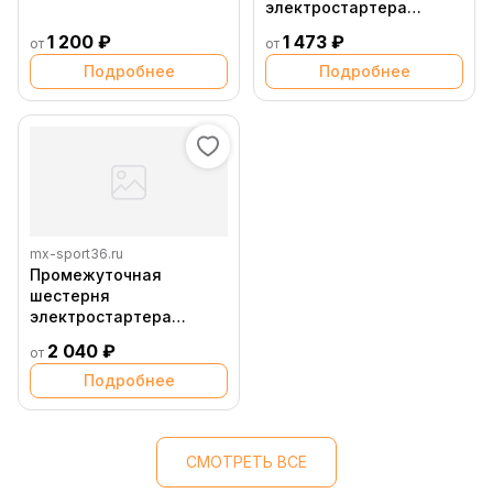
электростартера
большая ZS177MM
большая ZS177MM
(NC250), без пальца
1 200 ₽
1 473 ₽
от
от
(NC250)
Подробнее
Подробнее
mx-sport36.ru
Промежуточная
шестерня
электростартера
большая zs177mm (NEW)
2 040 ₽
от
45 зубьев
Подробнее
СМОТРЕТЬ ВСЕ