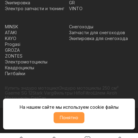
Экипировка
GR
Электро запчасти и тюнинг
VINTO
MINSK
Снегоходы
ATAKI
Запчасти для снегоходов
KAYO
Экипировка для снегохода
Progasi
GROZA
ZONTES
Электромотоциклы
Квадроциклы
Питбайки
Купить эндуро мотоцикл
Эндуро мотоциклы 250 см³
Gaerne SG 12
Stark Varg
Фильтры HifloFiltro
Шлем Airoh
Мотоциклы GasGas
На нашем сайте мы используем cookie файлы
Понятно
© Moto365, Все права защищены
Политика обратботки персональных данных