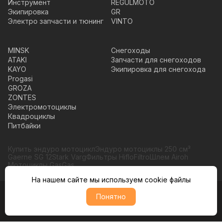
Инструмент
REGULMOTO
Экипировка
GR
Электро запчасти и тюнинг
VINTO
MINSK
Снегоходы
ATAKI
Запчасти для снегоходов
KAYO
Экипировка для снегохода
Progasi
GROZA
ZONTES
Электромотоциклы
Квадроциклы
Питбайки
Купить эндуро мотоцикл
Эндуро мотоциклы 250 см³
Gaerne SG 12
Stark Varg
Фильтры HifloFiltro
Шлем Airoh
Мотоциклы GasGas
На нашем сайте мы используем cookie файлы
Понятно
© Moto365, Все права защищены
Политика обратботки персональных данных