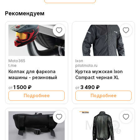
Рекомендуем
Moto365
Ixon
t.me
pilotmoto.ru
Колпак для фаркопа
Куртка мужская Ixon
машины - резиновый
Compact черная XL
1 500 ₽
3 490 ₽
от
от
Подробнее
Подробнее