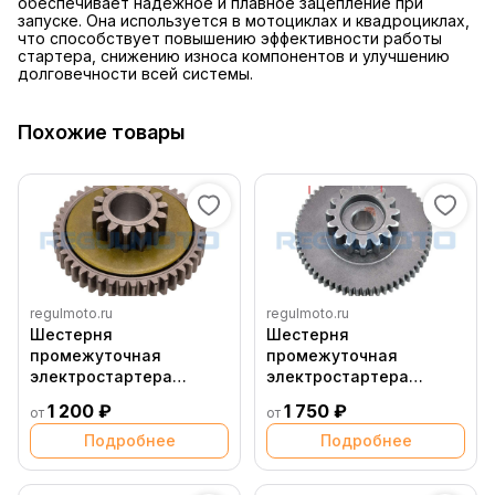
обеспечивает надежное и плавное зацепление при
запуске. Она используется в мотоциклах и квадроциклах,
что способствует повышению эффективности работы
стартера, снижению износа компонентов и улучшению
долговечности всей системы.
Похожие товары
regulmoto.ru
regulmoto.ru
Шестерня
Шестерня
промежуточная
промежуточная
электростартера
электростартера
большая ZS177MM
большая 178MN, Alien
1 200 ₽
1 750 ₽
от
от
(NC250), без пальца
Monster
Подробнее
Подробнее