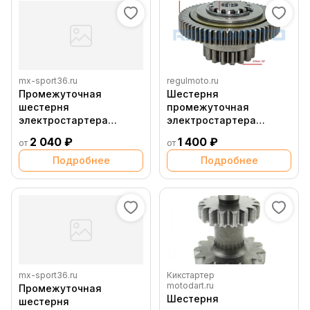
mx-sport36.ru
regulmoto.ru
Промежуточная
Шестерня
шестерня
промежуточная
электростартера
электростартера
большая zs177mm (NEW)
большая ZS174MN 3,
2 040 ₽
1 400 ₽
от
от
45 зубьев
без пальца
Подробнее
Подробнее
mx-sport36.ru
Кикстартер
motodart.ru
Промежуточная
Шестерня
шестерня