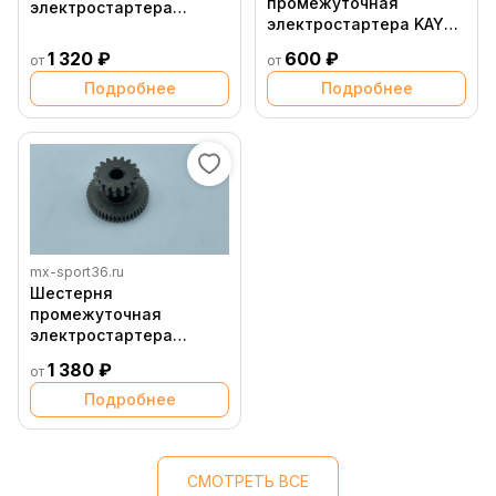
промежуточная
электростартера
электростартера KAYO
Zongshen 450cc
двиг. ZS CB250D G
большая
1 320 ₽
600 ₽
от
от
(воздушный) см3
(P061035) CN
Подробнее
Подробнее
mx-sport36.ru
Шестерня
промежуточная
электростартера
163QMK
1 380 ₽
от
Подробнее
СМОТРЕТЬ ВСЕ