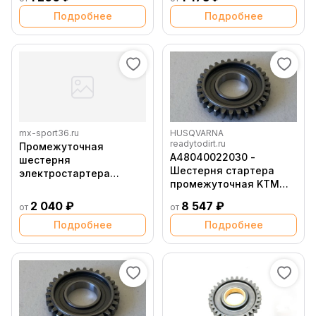
(NC250)
Подробнее
Подробнее
mx-sport36.ru
HUSQVARNA
readytodirt.ru
Промежуточная
A48040022030 -
шестерня
Шестерня стартера
электростартера
промежуточная KTM
большая zs177mm (NEW)
SX450F (2023 2025),
45 зубьев
2 040 ₽
8 547 ₽
от
от
EXC450 500F (2024
2025), Husqvarna FC450
Подробнее
Подробнее
(2023 2025), FE450 501
(2024 2025)