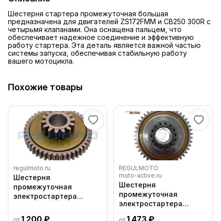
Шестерня стартера промежуточная большая
предназначена для двигателей ZS172FMM и CB250 300R с
четырьмя клапанами. Она оснащена пальцем, что
обеспечивает надежное соединение и эффективную
работу стартера. Эта деталь является важной частью
системы запуска, обеспечивая стабильную работу
вашего мотоцикла.
Похожие товары
regulmoto.ru
REGULMOTO
moto-active.ru
Шестерня
Шестерня
промежуточная
промежуточная
электростартера
электростартера
большая ZS177MM
большая ZS177MM
(NC250), без пальца
1 200 ₽
1 473 ₽
от
от