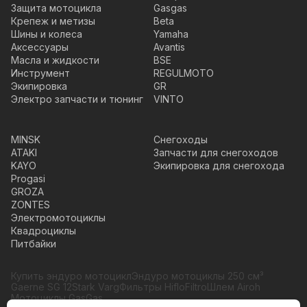
Защита мотоцикла
Gasgas
Крепеж и метизы
Beta
Шины и колеса
Yamaha
Аксессуары
Avantis
Масла и жидкости
BSE
Инструмент
REGULMOTO
Экипировка
GR
Электро запчасти и тюнинг
VINTO
MINSK
Снегоходы
ATAKI
Запчасти для снегоходов
KAYO
Экипировка для снегохода
Progasi
GROZA
ZONTES
Электромотоциклы
Квадроциклы
Питбайки
Купить эндуро мотоцикл
Эндуро мотоциклы 250 см³
Gaerne SG 12
Stark Varg
Фильтры HifloFiltro
Шлем Airoh
Мотоциклы GasGas