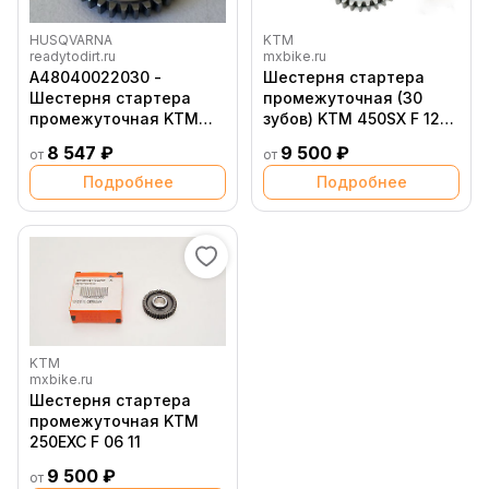
HUSQVARNA
KTM
readytodirt.ru
mxbike.ru
A48040022030 -
Шестерня стартера
Шестерня стартера
промежуточная (30
промежуточная KTM
зубов) KTM 450SX F 12
SX450F (2023 2025),
15; 450 500EXC F 13 16 /
8 547 ₽
9 500 ₽
от
от
EXC450 500F (2024
Husqvarna FC450 14 15;
2025), Husqvarna FC450
FE450 501 14 16
Подробнее
Подробнее
(2023 2025), FE450 501
(2024 2025)
KTM
mxbike.ru
Шестерня стартера
промежуточная KTM
250EXC F 06 11
9 500 ₽
от