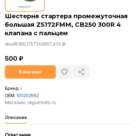
Шестерня стартера промежуточная
большая ZS172FMM, СB250 300R 4
клапана с пальцем
sku48086_1757244867_474
500 ₽
В магазин
Бренд:
ℹ️
OEM:
100202662
Описание
Описание