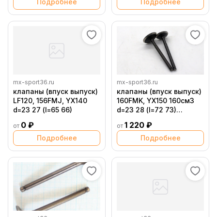
Подробнее
Подробнее
mx-sport36.ru
mx-sport36.ru
клапаны (впуск выпуск)
клапаны (впуск выпуск)
LF120, 156FMJ, YX140
160FMK, YX150 160см3
d=23 27 (l=65 66)
d=23 28 (l=72 73)
двигатель YX160
0 ₽
1 220 ₽
от
от
Подробнее
Подробнее