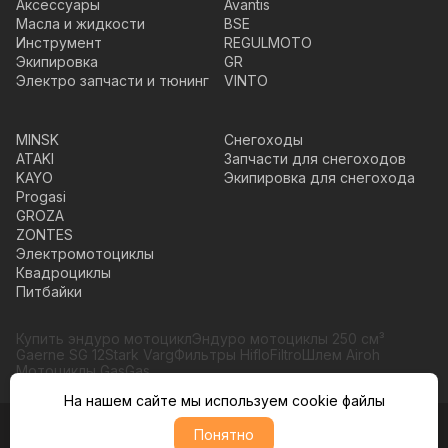
Аксессуары
Avantis
Масла и жидкости
BSE
Инструмент
REGULMOTO
Экипировка
GR
Электро запчасти и тюнинг
VINTO
MINSK
Снегоходы
ATAKI
Запчасти для снегоходов
KAYO
Экипировка для снегохода
Progasi
GROZA
ZONTES
Электромотоциклы
Квадроциклы
Питбайки
Купить эндуро мотоцикл
Эндуро мотоциклы 250 см³
Gaerne SG 12
Stark Varg
Фильтры HifloFiltro
Шлем Airoh
Мотоциклы GasGas
На нашем сайте мы используем cookie файлы
Понятно
© Moto365, Все права защищены