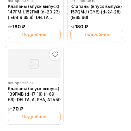
mx-sport36.ru
mx-sport36.ru
Клапаны (впуск выпуск)
Клапаны (впуск выпуск)
147FMH,152FMI (d=20 23)
157QMJ (GY6) (d=24 28)
(l=64,9 65,9); DELTA,
(l=65 66)
ALPHA, ATV70 125
180 ₽
180 ₽
от
от
Подробнее
Подробнее
mx-sport36.ru
Клапаны (впуск выпуск)
139FMB (d=17 18) (l=69
69); DELTA, ALPHA, ATV50
70 ₽
от
Подробнее