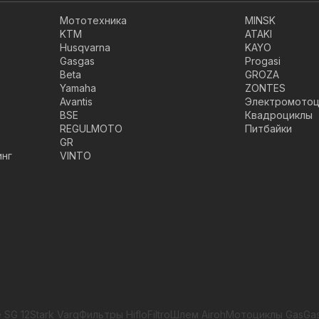
Мототехника
MINSK
KTM
ATAKI
Husqvarna
KAYO
Gasgas
Progasi
Beta
GROZA
Yamaha
ZONTES
Avantis
Электромотоц
BSE
Квадроциклы
REGULMOTO
Питбайки
GR
инг
VINTO
 SG 12
Stark Varg
Фильтры HifloFiltro
Шлем Airoh
Мотоциклы GasGa