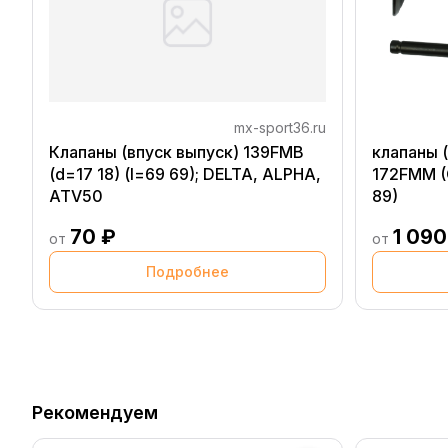
mx-sport36.ru
Клапаны (впуск выпуск) 139FMB
клапаны 
(d=17 18) (l=69 69); DELTA, ALPHA,
172FMM (C
ATV50
89)
70 ₽
1 090
от
от
Подробнее
Рекомендуем