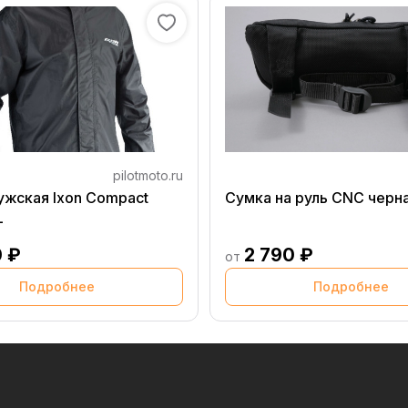
pilotmoto.ru
ужская Ixon Compact
Сумка на руль CNC черн
L
0 ₽
2 790 ₽
от
Подробнее
Подробнее