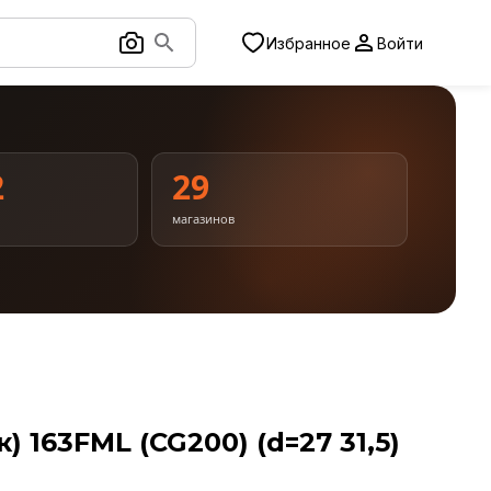
Избранное
Войти
2
29
магазинов
 163FML (CG200) (d=27 31,5)