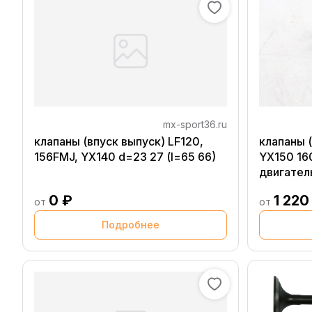
mx-sport36.ru
клапаны (впуск выпуск) LF120,
клапаны 
156FMJ, YX140 d=23 27 (l=65 66)
YX150 160см3 d=23 2
двигател
0 ₽
1 220
от
от
Подробнее