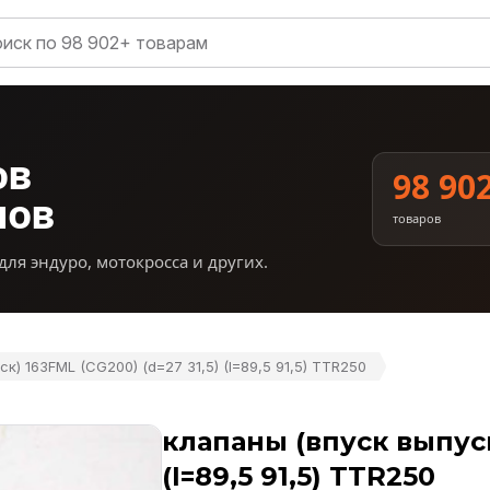
ов
98 90
нов
товаров
для эндуро, мотокросса и других.
к) 163FML (CG200) (d=27 31,5) (I=89,5 91,5) TTR250
клапаны (впуск выпуск)
(I=89,5 91,5) TTR250