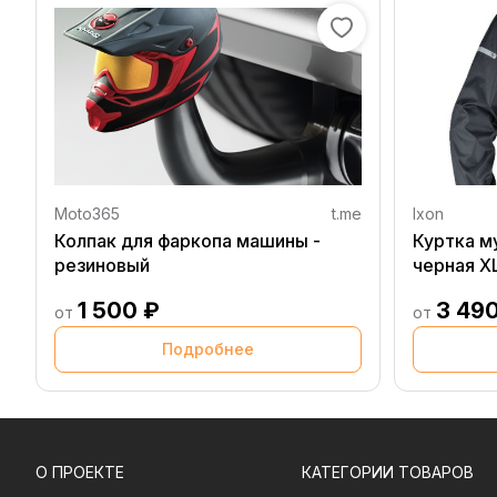
Moto365
t.me
Ixon
Колпак для фаркопа машины -
Куртка м
резиновый
черная X
1 500 ₽
3 49
от
от
Подробнее
О ПРОЕКТЕ
КАТЕГОРИИ ТОВАРОВ