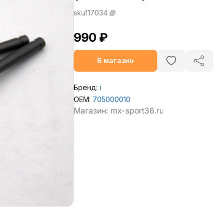
sku117034
990 ₽
В магазин
Бренд:
ℹ️
OEM:
705000010