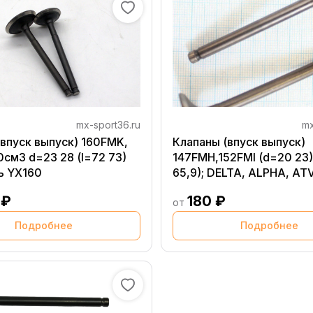
mx-sport36.ru
mx
(впуск выпуск) 160FMK,
Клапаны (впуск выпуск)
8 (l=72 73)
147FMH,152FMI (d=20 23)
ь YX160
65,9); DELTA, ALPHA, AT
 ₽
180 ₽
от
Подробнее
Подробнее