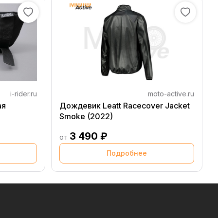
i-rider.ru
moto-active.ru
ая
Дождевик Leatt Racecover Jacket
Smoke (2022)
3 490 ₽
от
Подробнее