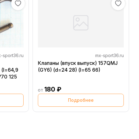
-sport36.ru
mx-sport36.ru
Клапаны (впуск выпуск) 157QMJ
 (l=64,9
(GY6) (d=24 28) (l=65 66)
V70 125
180 ₽
от
Подробнее