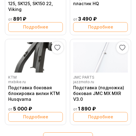
125, SK125, SK150 22,
пластик HQ
Viking
891 ₽
3 490 ₽
от
от
Подробнее
Подробнее
KTM
JMC PARTS
mxbike.ru
jazzmoto.ru
Подставка боковая
Подставка (подножка)
блокировка вилки KTM
боковая JMC MX MXR
Husqvarna
V3.0
5 000 ₽
1 890 ₽
от
от
Подробнее
Подробнее