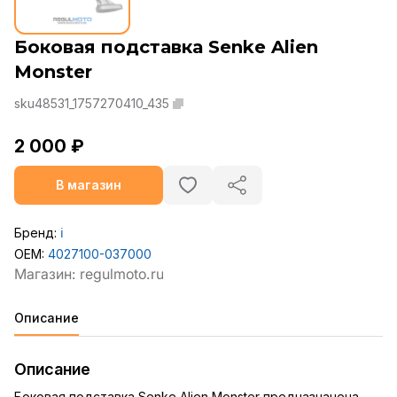
Боковая подставка Senke Alien
Monster
sku48531_1757270410_435
2 000 ₽
В магазин
Бренд:
ℹ️
OEM:
4027100-037000
Описание
Описание
Боковая подставка Senke Alien Monster предназначена