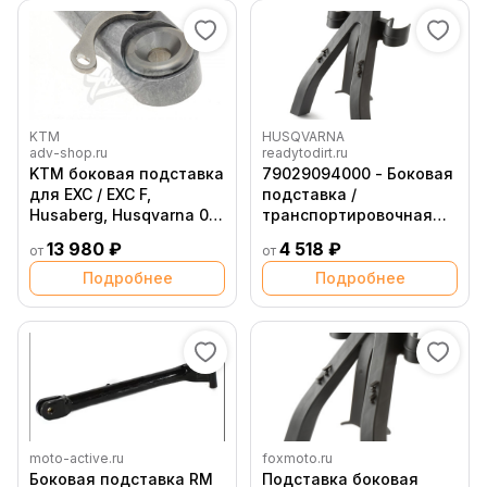
KTM
HUSQVARNA
adv-shop.ru
readytodirt.ru
KTM боковая подставка
79029094000 - Боковая
для EXC / EXC F,
подставка /
Husaberg, Husqvarna 08
транспортировочная
16 ( 78003023044 )
распорка вилки
13 980 ₽
4 518 ₽
от
от
Husqvarna
Подробнее
Подробнее
moto-active.ru
foxmoto.ru
Боковая подставка RM
Подставка боковая