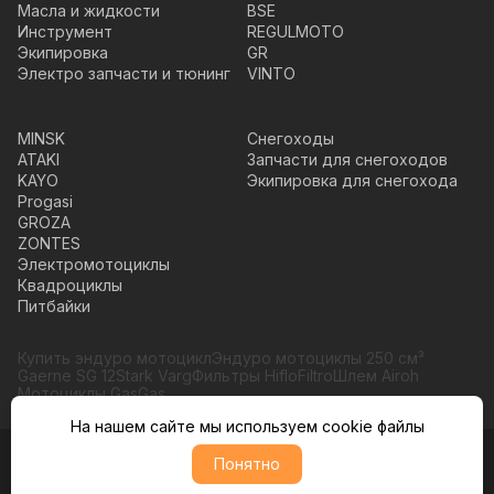
Масла и жидкости
BSE
Инструмент
REGULMOTO
Экипировка
GR
Электро запчасти и тюнинг
VINTO
MINSK
Снегоходы
ATAKI
Запчасти для снегоходов
KAYO
Экипировка для снегохода
Progasi
GROZA
ZONTES
Электромотоциклы
Квадроциклы
Питбайки
Купить эндуро мотоцикл
Эндуро мотоциклы 250 см³
Gaerne SG 12
Stark Varg
Фильтры HifloFiltro
Шлем Airoh
Мотоциклы GasGas
На нашем сайте мы используем cookie файлы
Понятно
© Moto365, Все права защищены
Политика обратботки персональных данных