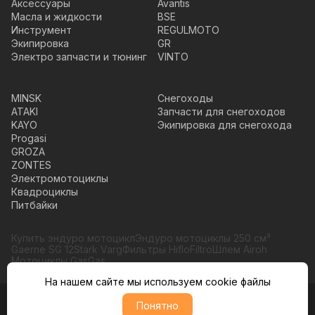
Аксессуары
Avantis
Масла и жидкости
BSE
Инструмент
REGULMOTO
Экипировка
GR
Электро запчасти и тюнинг
VINTO
MINSK
Снегоходы
ATAKI
Запчасти для снегоходов
KAYO
Экипировка для снегохода
Progasi
GROZA
ZONTES
Электромотоциклы
Квадроциклы
Питбайки
Купить эндуро мотоцикл
Эндуро мотоциклы 250 см³
Gaerne SG 12
Stark Varg
Фильтры HifloFiltro
Шлем Airoh
Мотоциклы GasGas
На нашем сайте мы используем cookie файлы
© Moto365, Все права защищены
Понятно