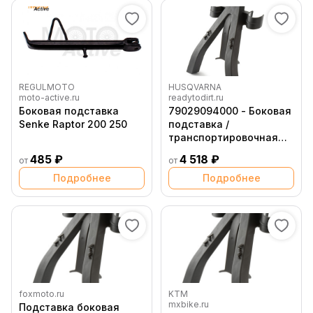
REGULMOTO
HUSQVARNA
moto-active.ru
readytodirt.ru
Боковая подставка
79029094000 - Боковая
Senke Raptor 200 250
подставка /
транспортировочная
распорка вилки
485 ₽
4 518 ₽
от
от
Husqvarna
Подробнее
Подробнее
foxmoto.ru
KTM
mxbike.ru
Подставка боковая