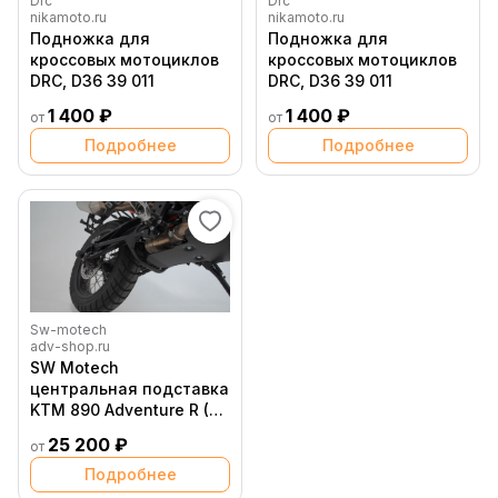
Drc
Drc
nikamoto.ru
nikamoto.ru
Подножка для
Подножка для
кроссовых мотоциклов
кроссовых мотоциклов
DRC, D36 39 011
DRC, D36 39 011
1 400 ₽
1 400 ₽
от
от
Подробнее
Подробнее
Sw-motech
adv-shop.ru
SW Motech
центральная подставка
KTM 890 Adventure R (20
23), KTM R2 Adventure //
25 200 ₽
от
HPS.04.918.10001 B (
10068253 )
Подробнее