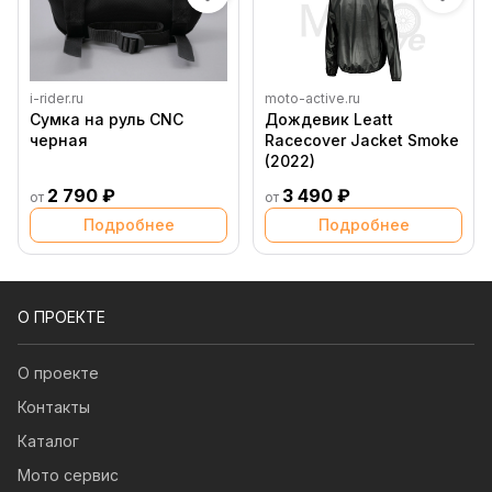
i-rider.ru
moto-active.ru
Сумка на руль CNC
Дождевик Leatt
черная
Racecover Jacket Smoke
(2022)
2 790 ₽
3 490 ₽
от
от
Подробнее
Подробнее
О ПРОЕКТЕ
О проекте
Контакты
Каталог
Мото сервис