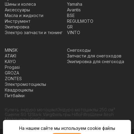
Шины и колеса
Yamaha
Аксессуары
Avantis
Масла и жидкости
BSE
Инструмент
REGULMOTO
Экипировка
GR
Электро запчасти и тюнинг
VINTO
MINSK
Снегоходы
ATAKI
Запчасти для снегоходов
KAYO
Экипировка для снегохода
Progasi
GROZA
ZONTES
Электромотоциклы
Квадроциклы
Питбайки
Купить эндуро мотоцикл
Эндуро мотоциклы 250 см³
Gaerne SG 12
Stark Varg
Фильтры HifloFiltro
Шлем Airoh
Мотоциклы GasGas
На нашем сайте мы используем cookie файлы