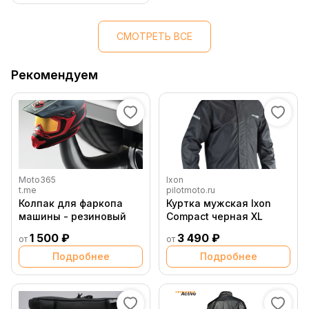
СМОТРЕТЬ ВСЕ
Рекомендуем
Moto365
Ixon
t.me
pilotmoto.ru
Колпак для фаркопа
Куртка мужская Ixon
машины - резиновый
Compact черная XL
1 500 ₽
3 490 ₽
от
от
Подробнее
Подробнее