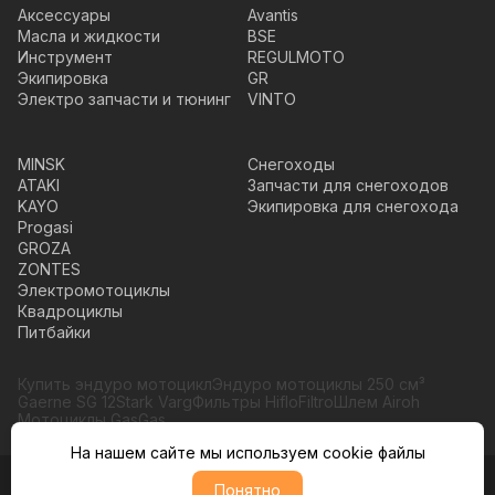
Аксессуары
Avantis
Масла и жидкости
BSE
Инструмент
REGULMOTO
Экипировка
GR
Электро запчасти и тюнинг
VINTO
MINSK
Снегоходы
ATAKI
Запчасти для снегоходов
KAYO
Экипировка для снегохода
Progasi
GROZA
ZONTES
Электромотоциклы
Квадроциклы
Питбайки
Купить эндуро мотоцикл
Эндуро мотоциклы 250 см³
Gaerne SG 12
Stark Varg
Фильтры HifloFiltro
Шлем Airoh
Мотоциклы GasGas
На нашем сайте мы используем cookie файлы
Понятно
© Moto365, Все права защищены