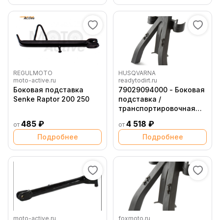
REGULMOTO
HUSQVARNA
moto-active.ru
readytodirt.ru
Боковая подставка
79029094000 - Боковая
Senke Raptor 200 250
подставка /
транспортировочная
распорка вилки
485 ₽
4 518 ₽
от
от
Husqvarna
Подробнее
Подробнее
moto-active.ru
foxmoto.ru