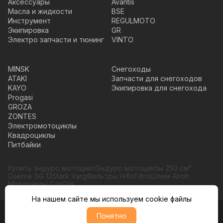
Аксессуары
Avantis
Масла и жидкости
BSE
Инструмент
REGULMOTO
Экипировка
GR
Электро запчасти и тюнинг
VINTO
MINSK
Снегоходы
ATAKI
Запчасти для снегоходов
KAYO
Экипировка для снегохода
Progasi
GROZA
ZONTES
Электромотоциклы
Квадроциклы
Питбайки
Купить эндуро мотоцикл
Эндуро мотоциклы 250 см³
Gaerne SG 12
Stark Varg
Фильтры HifloFiltro
Шлем Airoh
Мотоциклы GasGas
На нашем сайте мы используем cookie файлы
Понятно
© Moto365, Все права защищены