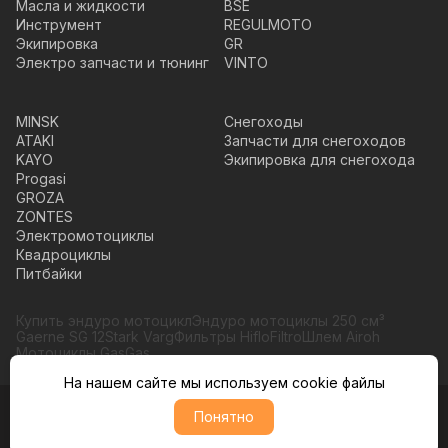
Масла и жидкости
BSE
Инструмент
REGULMOTO
Экипировка
GR
Электро запчасти и тюнинг
VINTO
MINSK
Снегоходы
ATAKI
Запчасти для снегоходов
KAYO
Экипировка для снегохода
Progasi
GROZA
ZONTES
Электромотоциклы
Квадроциклы
Питбайки
Купить эндуро мотоцикл
Эндуро мотоциклы 250 см³
Gaerne SG 12
Stark Varg
Фильтры HifloFiltro
Шлем Airoh
Мотоциклы GasGas
На нашем сайте мы используем cookie файлы
Понятно
© Moto365, Все права защищены
Политика обратботки персональных данных