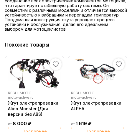
соединение всех электрических компонентов мотоцикла,
что гарантирует стабильную работу системы. Он
совместим с различными моделями и отличается высокой
устойчивостью к вибрациям и перепадам температур.
Продуманная конструкция жгута упрощает процесс
установки и обслуживания, делая его идеальным
выбором для мотоциклистов.
Похожие товары
REGULMOTO
REGULMOTO
moto-active.ru
moto-active.ru
Жгут электропроводки
Жгут электропроводки
Alien Monster (Для
ALPHA
версии без ABS)
8 000 ₽
1 619 ₽
от
от
Подробнее
Подробнее