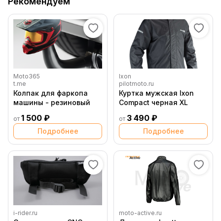
Рекомендуем
Moto365
Ixon
t.me
pilotmoto.ru
Колпак для фаркопа
Куртка мужская Ixon
машины - резиновый
Compact черная XL
1 500 ₽
3 490 ₽
от
от
Подробнее
Подробнее
i-rider.ru
moto-active.ru