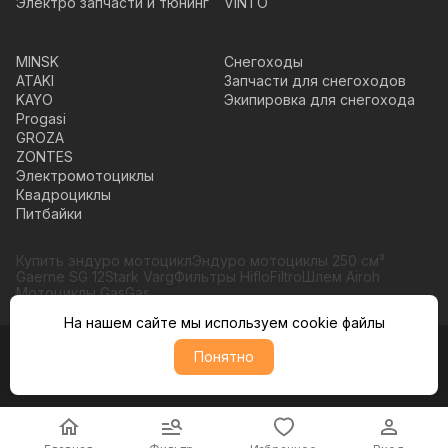
Электро запчасти и тюнинг
VINTO
MINSK
Снегоходы
ATAKI
Запчасти для снегоходов
KAYO
Экипировка для снегохода
Progasi
GROZA
ZONTES
Электромотоциклы
Квадроциклы
Питбайки
Купить эндуро мотоцикл
Эндуро мотоциклы 250 см³
Gaerne SG 12
Stark Varg
Фильтры HifloFiltro
Шлем Airoh
Мотоциклы GasGas
На нашем сайте мы используем cookie файлы
Понятно
© Moto365, Все права защищены
Политика обратботки персональных данных