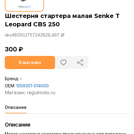
Шестерня стартера малая Senke T
Leopard CBS 250
sku48050_1757242829_497
300 ₽
В магазин
Бренд:
ℹ️
OEM:
1059301-014000
Описание
Описание
Малая шестерня стартера предназначена для передачи