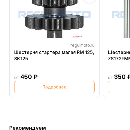
regulmoto.ru
Шестерня стартера малая RM 125,
Шестерня
SK125
ZS172FMM
450 ₽
350 
от
от
Подробнее
Рекомендуем