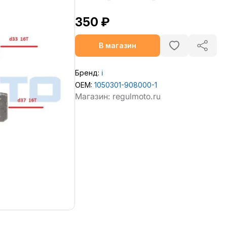
350 ₽
В магазин
Бренд:
ℹ️
OEM:
1050301-908000-1