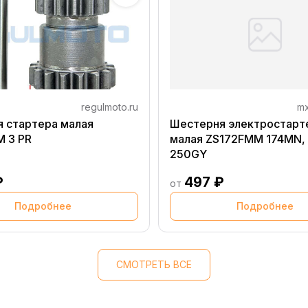
regulmoto.ru
mx
 стартера малая
Шестерня электростарт
 3 PR
малая ZS172FMM 174MN,
250GY
₽
497 ₽
от
Подробнее
Подробнее
СМОТРЕТЬ ВСЕ