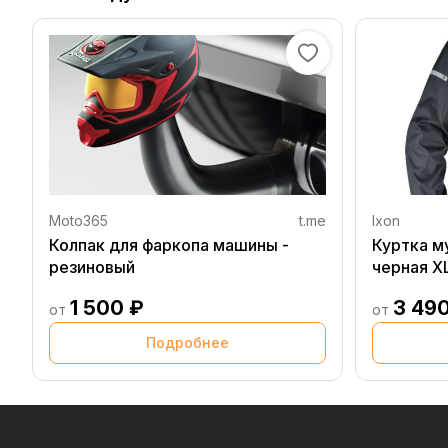
Moto365
t.me
Ixon
Колпак для фаркопа машины -
Куртка м
резиновый
черная X
1 500 ₽
3 49
от
от
Подробнее