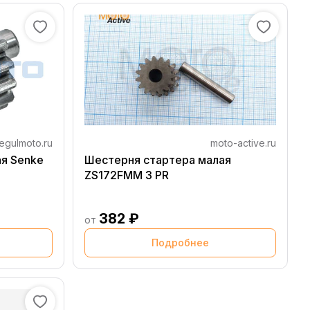
egulmoto.ru
moto-active.ru
я Senke
Шестерня стартера малая
ZS172FMM 3 PR
382 ₽
от
Подробнее