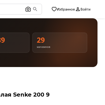
Избранное
Войти
39
29
магазинов
лая Senke 200 9