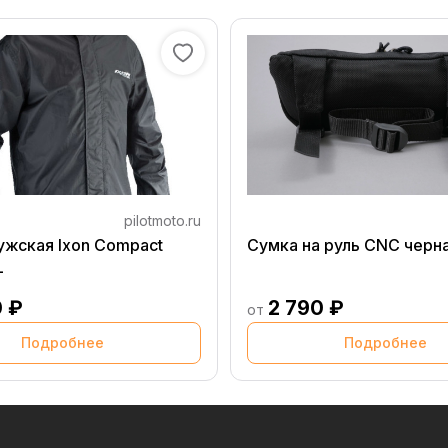
pilotmoto.ru
ужская Ixon Compact
Сумка на руль CNC черн
L
0 ₽
2 790 ₽
от
Подробнее
Подробнее