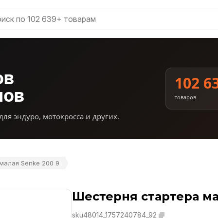
ов
102 6
нов
товаров
для эндуро, мотокросса и других.
малая Senke 200 9
Шестерня стартера ма
sku48014_1757240784_92