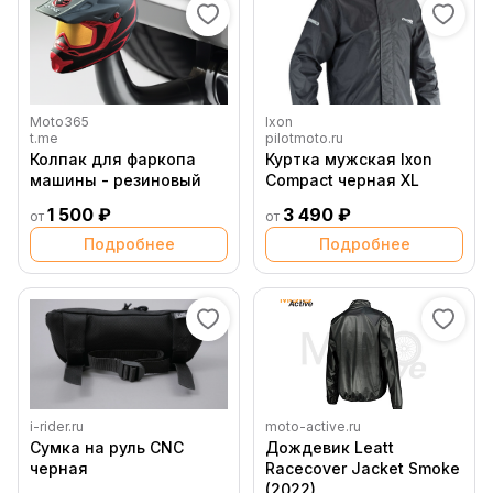
Moto365
Ixon
t.me
pilotmoto.ru
Колпак для фаркопа
Куртка мужская Ixon
машины - резиновый
Compact черная XL
1 500 ₽
3 490 ₽
от
от
Подробнее
Подробнее
i-rider.ru
moto-active.ru
Сумка на руль CNC
Дождевик Leatt
черная
Racecover Jacket Smoke
(2022)