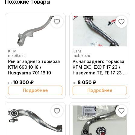
Похожие товары
KTM
KTM
mxbike.ru
mxbike.ru
Рычаг заднего тормоза
Рычаг заднего тормоза
KTM 690 10 18 /
KTM EXC, EXC F 17 23 /
Husqvarna 701 16 19
Husqvarna TE, FE 17 23 /
GasGas EC EC F 21 23
10 300 ₽
8 050 ₽
от
от
Подробнее
Подробнее