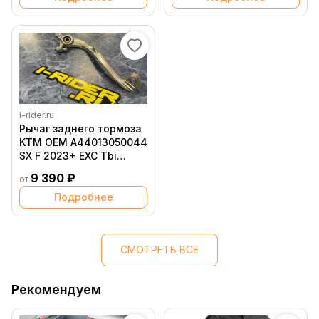
i-rider.ru
Рычаг заднего тормоза
KTM OEM A44013050044
SX F 2023+ EXC Tbi
2024+
9 390 ₽
от
Подробнее
СМОТРЕТЬ ВСЕ
Рекомендуем