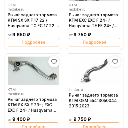
KTM
KTM
mxbike.ru
mxbike.ru
Рычаг заднего тормоза
Рычаг заднего тормоза
KTM SX SX F 17 22 /
KTM EXC EXC F 24- /
Husqvarna TC FC 17 22 /
Husqvarna TE FE 24- /
GasGas MC MC F 21 23
GasGas EC EC F 24-
9 650 ₽
9 750 ₽
от
от
Подробнее
Подробнее
KTM
i-rider.ru
mxbike.ru
Рычаг заднего тормоза
Рычаг заднего тормоза
KTM OEM 55413050044
KTM SX SX F 23- ; EXC
2015 2023
EXC F 24- / Husqvarna
TC FC 23- ; TE FE 24- /
9 400 ₽
9 750 ₽
от
от
GasGas MC MC F 23- ;
EC EC F 24-
Подробнее
Подробнее