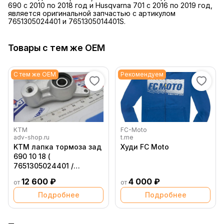
690 с 2010 по 2018 год и Husqvarna 701 с 2016 по 2019 год,
является оригинальной запчастью с артикулом
7651305024401 и 7651305014401S.
Товары с тем же OEM
С тем же OEM
Рекомендуем
KTM
FC-Moto
adv-shop.ru
t.me
KTM лапка тормоза зад
Худи FC Moto
690 10 18 (
7651305024401 /
7651305024401 /
12 600 ₽
4 000 ₽
от
от
76513050044 /
7651305014401S )
Подробнее
Подробнее