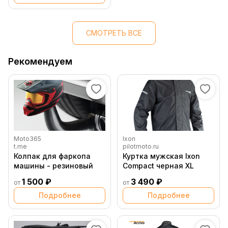
СМОТРЕТЬ ВСЕ
Рекомендуем
Moto365
Ixon
t.me
pilotmoto.ru
Колпак для фаркопа
Куртка мужская Ixon
машины - резиновый
Compact черная XL
1 500 ₽
3 490 ₽
от
от
Подробнее
Подробнее