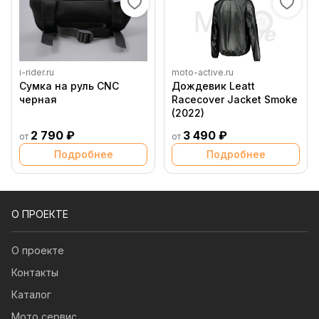
i-rider.ru
moto-active.ru
Сумка на руль CNC
Дождевик Leatt
черная
Racecover Jacket Smoke
(2022)
2 790 ₽
3 490 ₽
от
от
Подробнее
Подробнее
О ПРОЕКТЕ
О проекте
Контакты
Каталог
Мото сервис