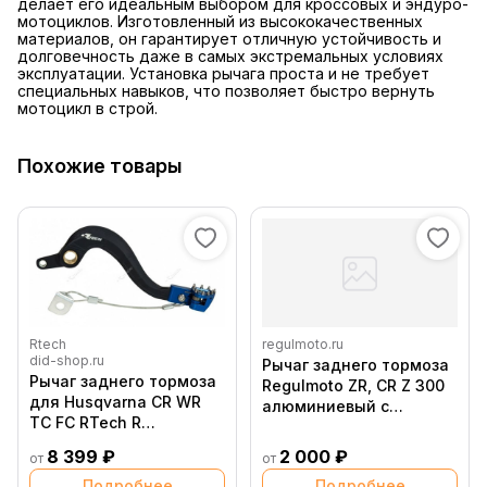
делает его идеальным выбором для кроссовых и эндуро-
мотоциклов. Изготовленный из высококачественных
материалов, он гарантирует отличную устойчивость и
долговечность даже в самых экстремальных условиях
эксплуатации. Установка рычага проста и не требует
специальных навыков, что позволяет быстро вернуть
мотоцикл в строй.
Похожие товары
Rtech
regulmoto.ru
did-shop.ru
Рычаг заднего тормоза
Рычаг заднего тормоза
Regulmoto ZR, CR Z 300
для Husqvarna CR WR
алюминиевый с
TC FC RTech R
пружиной в сборе
LEVFRHSQ0001
8 399 ₽
2 000 ₽
от
от
Подробнее
Подробнее