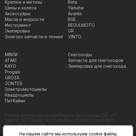
Крепеж и метизы
Beta
Шины и колеса
Yamaha
Аксессуары
Avantis
Масла и жидкости
BSE
Инструмент
REGULMOTO
Экипировка
GR
Электро запчасти и тюнинг
VINTO
MINSK
Снегоходы
ATAKI
Запчасти для снегоходов
KAYO
Экипировка для снегохода
Progasi
GROZA
ZONTES
Электромотоциклы
Квадроциклы
Питбайки
Купить эндуро мотоцикл
Эндуро мотоциклы 250 см³
Gaerne SG 12
Stark Varg
Фильтры HifloFiltro
Шлем Airoh
Мотоциклы GasGas
На нашем сайте мы используем cookie файлы