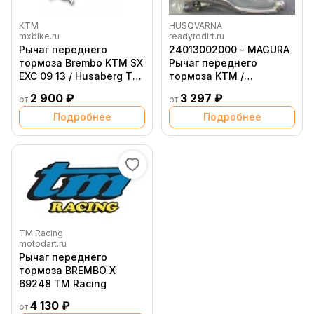
KTM
HUSQVARNA
mxbike.ru
readytodirt.ru
Рычаг переднего
24013002000 - MAGURA
тормоза Brembo KTM SX
Рычаг переднего
EXC 09 13 / Husaberg TE
тормоза KTM /
FE 12 13
Husqvarna 2009 2019
2 900 ₽
3 297 ₽
от
от
Подробнее
Подробнее
TM Racing
motodart.ru
Рычаг переднего
тормоза BREMBO X
69248 TM Racing
4 130 ₽
от