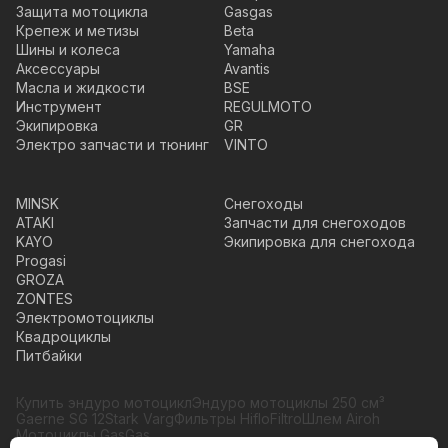
Защита мотоцикла
Gasgas
Крепеж и метизы
Beta
Шины и колеса
Yamaha
Аксессуары
Avantis
Масла и жидкости
BSE
Инструмент
REGULMOTO
Экипировка
GR
Электро запчасти и тюнинг
VINTO
MINSK
Снегоходы
ATAKI
Запчасти для снегоходов
KAYO
Экипировка для снегохода
Progasi
GROZA
ZONTES
Электромотоциклы
Квадроциклы
Питбайки
Купить эндуро мотоцикл
Эндуро мотоциклы 250 см³
Gaerne SG 12
Stark Varg
Фильтры HifloFiltro
Шлем Airoh
Мотоциклы GasGas