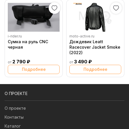
i-rider.ru
moto-active.ru
Сумка на руль CNC
Дождевик Leatt
черная
Racecover Jacket Smoke
(2022)
2 790 ₽
3 490 ₽
от
от
Подробнее
Подробнее
О ПРОЕКТЕ
О проекте
Контакты
Каталог