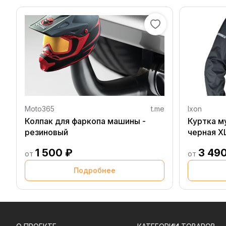
Moto365
t.me
Ixon
Колпак для фаркопа машины -
Куртка м
резиновый
черная X
1 500 ₽
3 49
от
от
Подробнее