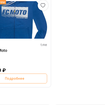
уем
t.me
C Moto
0 ₽
Подробнее