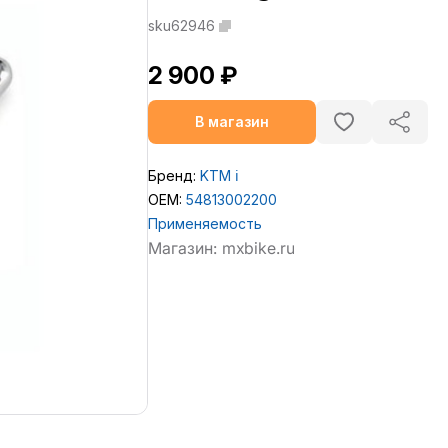
sku62946
2 900 ₽
В магазин
Бренд:
KTM
ℹ️
OEM:
54813002200
Применяемость