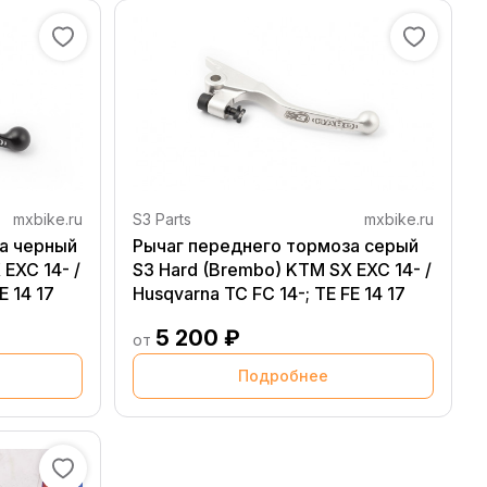
mxbike.ru
S3 Parts
mxbike.ru
а черный
Рычаг переднего тормоза серый
EXC 14- /
S3 Hard (Brembo) KTM SX EXC 14- /
E 14 17
Husqvarna TC FC 14-; TE FE 14 17
5 200 ₽
от
Подробнее