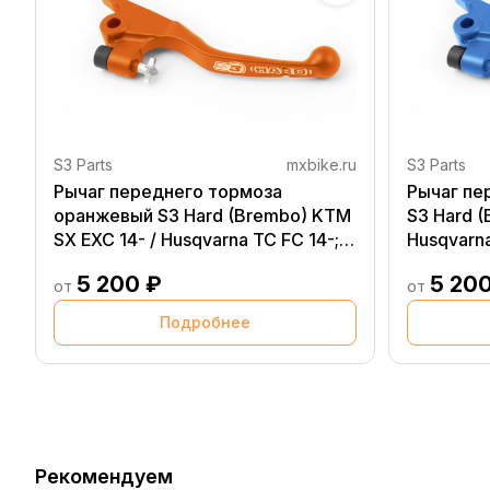
S3 Parts
mxbike.ru
S3 Parts
Рычаг переднего тормоза
Рычаг пе
оранжевый S3 Hard (Brembo) KTM
S3 Hard (
SX EXC 14- / Husqvarna TC FC 14-;
Husqvarna
TE FE 14-
5 200 ₽
5 20
от
от
Подробнее
Рекомендуем