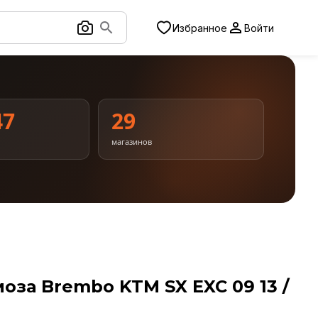
Избранное
Войти
47
29
магазинов
оза Brembo KTM SX EXC 09 13 /