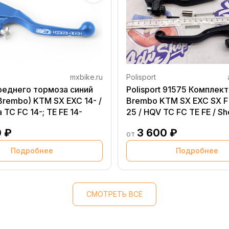
mxbike.ru
Polisport
реднего тормоза синий
Polisport 91575 Комплек
Brembo) KTM SX EXC 14- /
Brembo KTM SX EXC SX F 
 TC FC 14-; TE FE 14-
25 / HQV TC FC TE FE / Sh
SEF R GG MC MC F
0 ₽
3 600 ₽
от
Подробнее
Подробнее
СМОТРЕТЬ ВСЕ