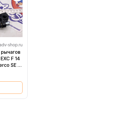
adv-shop.ru
т рычагов
EXC F 14
erco SE R