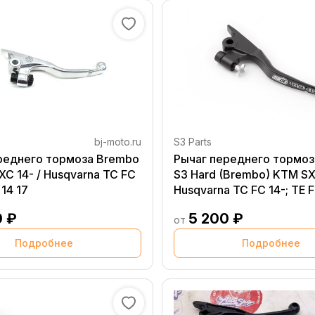
bj-moto.ru
S3 Parts
реднего тормоза Brembo
Рычаг переднего тормоз
C 14- / Husqvarna TC FC
S3 Hard (Brembo) KTM SX 
 14 17
Husqvarna TC FC 14-; TE F
0 ₽
5 200 ₽
от
Подробнее
Подробнее