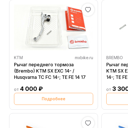
KTM
mxbike.ru
BREMBO
Рычаг переднего тормоза
Рычаг пе
(Brembo) KTM SX EXC 14- /
KTM SX EX
Husqvarna TC FC 14-; TE FE 14 17
14-; TE FE
4 000 ₽
3 30
от
от
Подробнее