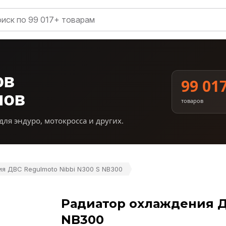
ов
99 01
нов
товаров
для эндуро, мотокросса и других.
я ДВС Regulmoto Nibbi N300 S NB300
Радиатор охлаждения Д
NB300