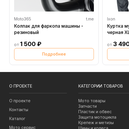
Moto365
t.me
Ixon
Колпак для фаркопа машины -
Куртка м
резиновый
черная X
1 500 ₽
3 49
от
от
Подробнее
О ПРОЕКТЕ
КАТЕГОРИИ ТОВАРОВ
О проекте
Мото товары
Запчасти
Контакты
Пластик и обвес
Защита мотоцикла
Каталог
Крепеж и метизы
Мото сервис
Шины и колеса