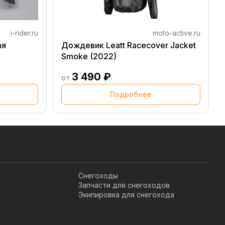
i-rider.ru
moto-active.ru
ая
Дождевик Leatt Racecover Jacket
Smoke (2022)
3 490 ₽
от
Подробнее
Снегоходы
Запчасти для снегоходов
Экипировка для снегохода