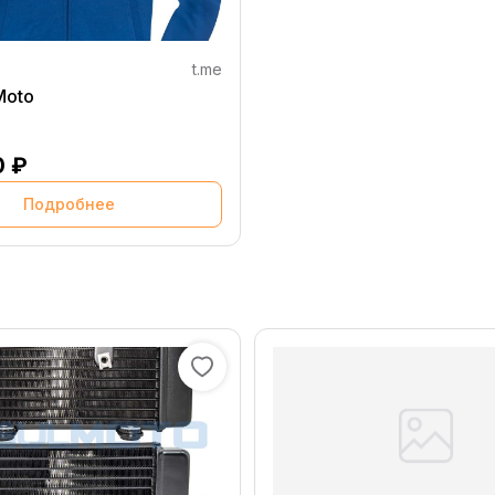
t.me
C Moto
0 ₽
Подробнее