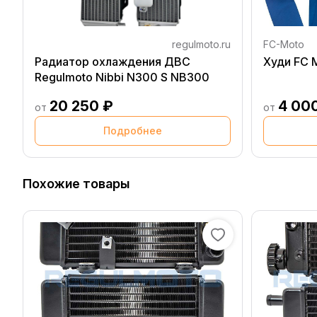
regulmoto.ru
FC-Moto
Радиатор охлаждения ДВС
Худи F
Regulmoto Nibbi N300 S NB300
20 250 ₽
4 00
от
от
Подробнее
Похожие товары