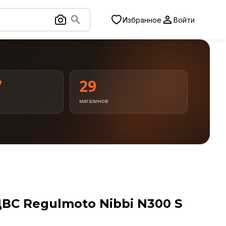
Избранное
Войти
7
29
магазинов
ВС Regulmoto Nibbi N300 S