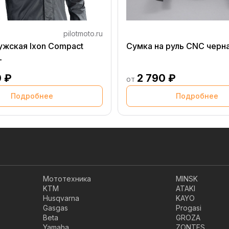
pilotmoto.ru
ужская Ixon Compact
Сумка на руль CNC черн
L
0 ₽
2 790 ₽
от
Подробнее
Подробнее
Мототехника
MINSK
KTM
ATAKI
Husqvarna
KAYO
Gasgas
Progasi
Beta
GROZA
Yamaha
ZONTES