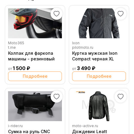
Moto365
Ixon
t.me
pilotmoto.ru
Колпак для фаркопа
Куртка мужская Ixon
машины - резиновый
Compact черная XL
1 500 ₽
3 490 ₽
от
от
Подробнее
Подробнее
i-rider.ru
moto-active.ru
Сумка на руль CNC
Дождевик Leatt