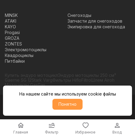
MINSK
Снегоходы
ATAKI
Запчасти для снегоходов
KAYO
Экипировка для снегохода
Progasi
GROZA
ZONTES
Электромотоциклы
Квадроциклы
Питбайки
Купить эндуро мотоцикл
Эндуро мотоциклы 250 см³
Gaerne SG 12
Stark Varg
Фильтры HifloFiltro
Шлем Airoh
Мотоциклы GasGas
На нашем сайте мы используем cookie файлы
Понятно
© Moto365, Все права защищены
Политика обратботки персональных данных
Главная
Фильтр
Избранное
Вход