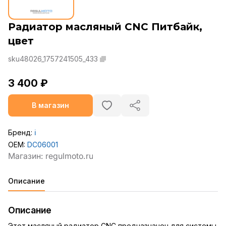
Радиатор масляный CNC Питбайк,
цвет
sku48026_1757241505_433
3 400 ₽
В магазин
Бренд:
ℹ️
OEM:
DC06001
Описание
Описание
Этот масляный радиатор CNC предназначен для системы