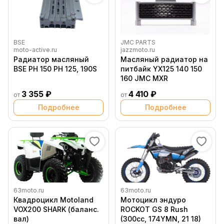
BSE
JMC PARTS
moto-active.ru
jazzmoto.ru
Радиатор масляный
Масляный радиатор на
BSE PH 150 PH 125, 190S
питбайк YX125 140 150
160 JMC MXR
3 355 ₽
4 410 ₽
от
от
Подробнее
Подробнее
63moto.ru
63moto.ru
Квадроцикл Motoland
Мотоцикл эндуро
VOX200 SHARK (баланс.
ROCKOT GS 8 Rush
вал)
(300сс, 174YMN, 21 18)