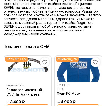
охлаждения двигателя питбайков модели Regulmoto
SEVEN, которые пользуются популярностью среди
отечественных любителей мини-мотокросса. Радиатор
полностью готов к установке и может заменить штатную
запчасть без дополнительных доработок. Вы можете
заказать масляный радиатор для питбайка Regulmoto
SEVEN с доставкой в любой регион страны, оставив
онлайн-заявку на нашем сайте или связавшись с
менеджерами нашей компании.
Товары с тем же OEM
С тем же OEM
Рекомендуем
regulmoto.ru
FC-Moto
t.me
Радиатор масляный
Худи FC Moto
CNC Питбайк, цвет
3 400 ₽
4 000 ₽
от
от