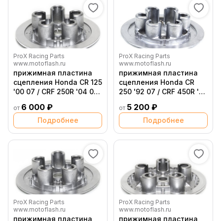
ProX Racing Parts
ProX Racing Parts
www.motoflash.ru
www.motoflash.ru
прижимная пластина
прижимная пластина
сцепления Honda CR 125
сцепления Honda CR
'00 07 / CRF 250R '04 09
250 '92 07 / CRF 450R '02
22 23 / CRF 250X '04 16 /
08 13 16
6 000 ₽
5 200 ₽
от
от
KTM 250 SX F '06 12
Подробнее
Подробнее
ProX Racing Parts
ProX Racing Parts
www.motoflash.ru
www.motoflash.ru
прижимная пластина
прижимная пластина