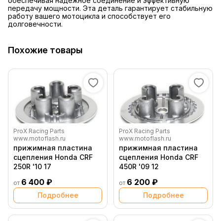
обеспечивая надежное соединение и эффективную
передачу мощности. Эта деталь гарантирует стабильную
работу вашего мотоцикла и способствует его
долговечности.
Похожие товары
ProX Racing Parts
ProX Racing Parts
www.motoflash.ru
www.motoflash.ru
прижимная пластина
прижимная пластина
сцепления Honda CRF
сцепления Honda CRF
250R '10 17
450R '09 12
6 400 ₽
6 200 ₽
от
от
Подробнее
Подробнее