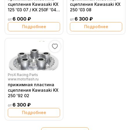
сцепления Kawasaki KX
сцепления Kawasaki KX
125 '03 07 / KX 250F '04
250 '03 08
20 / Suzuki RM Z 250 '04
6 000 ₽
6 300 ₽
от
от
06
Подробнее
Подробнее
ProX Racing Parts
www.motoflash.ru
прижимная пластина
сцепления Kawasaki KX
250 '92 02
6 300 ₽
от
Подробнее