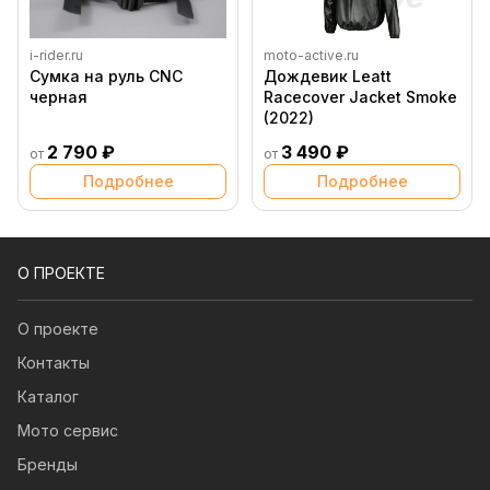
i-rider.ru
moto-active.ru
Сумка на руль CNC
Дождевик Leatt
черная
Racecover Jacket Smoke
(2022)
2 790 ₽
3 490 ₽
от
от
Подробнее
Подробнее
О ПРОЕКТЕ
О проекте
Контакты
Каталог
Мото сервис
Бренды