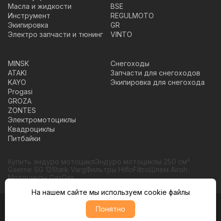
Масла и жидкости
BSE
Инструмент
REGULMOTO
Экипировка
GR
Электро запчасти и тюнинг
VINTO
MINSK
Снегоходы
ATAKI
Запчасти для снегоходов
KAYO
Экипировка для снегохода
Progasi
GROZA
ZONTES
Электромотоциклы
Квадроциклы
Питбайки
Купить эндуро мотоцикл
Эндуро мотоциклы 250 см³
Gaerne SG 12
Stark Varg
Фильтры HifloFiltro
Шлем Airoh
Мотоциклы GasGas
На нашем сайте мы используем cookie файлы
Понятно
© Moto365, Все права защищены
Политика обратботки персональных данных