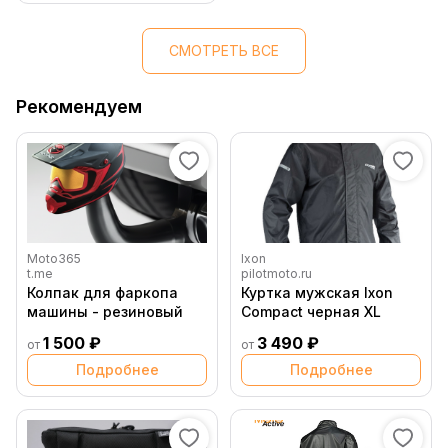
СМОТРЕТЬ ВСЕ
Рекомендуем
Moto365
Ixon
t.me
pilotmoto.ru
Колпак для фаркопа
Куртка мужская Ixon
машины - резиновый
Compact черная XL
1 500 ₽
3 490 ₽
от
от
Подробнее
Подробнее