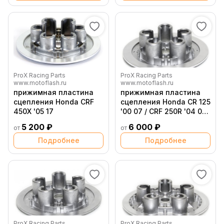
ProX Racing Parts
ProX Racing Parts
www.motoflash.ru
www.motoflash.ru
прижимная пластина
прижимная пластина
сцепления Honda CRF
сцепления Honda CR 125
450X '05 17
'00 07 / CRF 250R '04 09
22 23 / CRF 250X '04 16 /
5 200 ₽
6 000 ₽
от
от
KTM 250 SX F '06 12
Подробнее
Подробнее
ProX Racing Parts
ProX Racing Parts