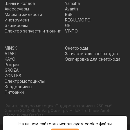
Шины и колеса
Yamaha
Аксессуары
Avantis
Масла и жидкости
BSE
Инструмент
REGULMOTO
Экипировка
GR
Электро запчасти и тюнинг
VINTO
MINSK
Снегоходы
ATAKI
Запчасти для снегоходов
KAYO
Экипировка для снегохода
Progasi
GROZA
ZONTES
Электромотоциклы
Квадроциклы
Питбайки
Купить эндуро мотоцикл
Эндуро мотоциклы 250 см³
Gaerne SG 12
Stark Varg
Фильтры HifloFiltro
Шлем Airoh
Мотоциклы GasGas
На нашем сайте мы используем cookie файлы