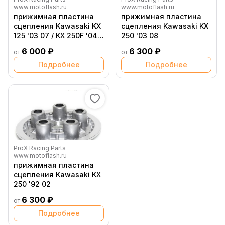
www.motoflash.ru
www.motoflash.ru
прижимная пластина
прижимная пластина
сцепления Kawasaki KX
сцепления Kawasaki KX
125 '03 07 / KX 250F '04
250 '03 08
20 / Suzuki RM Z 250 '04
6 000 ₽
6 300 ₽
от
от
06
Подробнее
Подробнее
ProX Racing Parts
www.motoflash.ru
прижимная пластина
сцепления Kawasaki KX
250 '92 02
6 300 ₽
от
Подробнее