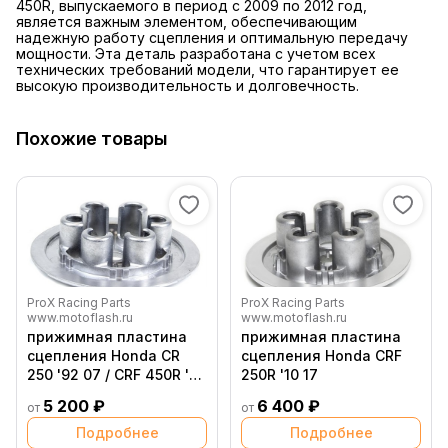
450R, выпускаемого в период с 2009 по 2012 год,
является важным элементом, обеспечивающим
надежную работу сцепления и оптимальную передачу
мощности. Эта деталь разработана с учетом всех
технических требований модели, что гарантирует ее
высокую производительность и долговечность.
Похожие товары
ProX Racing Parts
ProX Racing Parts
www.motoflash.ru
www.motoflash.ru
прижимная пластина
прижимная пластина
сцепления Honda CR
сцепления Honda CRF
250 '92 07 / CRF 450R '02
250R '10 17
08 13 16
5 200 ₽
6 400 ₽
от
от
Подробнее
Подробнее