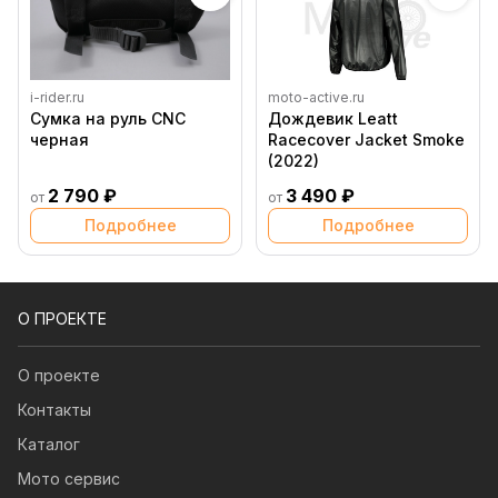
i-rider.ru
moto-active.ru
Сумка на руль CNC
Дождевик Leatt
черная
Racecover Jacket Smoke
(2022)
2 790 ₽
3 490 ₽
от
от
Подробнее
Подробнее
О ПРОЕКТЕ
О проекте
Контакты
Каталог
Мото сервис