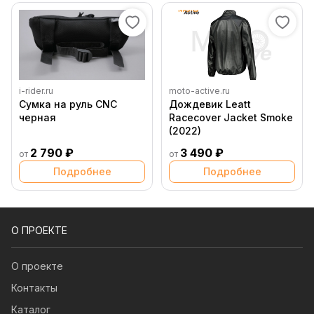
i-rider.ru
moto-active.ru
Сумка на руль CNC
Дождевик Leatt
черная
Racecover Jacket Smoke
(2022)
2 790 ₽
3 490 ₽
от
от
Подробнее
Подробнее
О ПРОЕКТЕ
О проекте
Контакты
Каталог