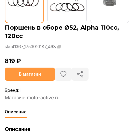
Поршень в сборе Ø52, Alpha 110сс,
120сс
sku41367_1753010187_468
819 ₽
В магазин
Бренд:
ℹ️
Описание
Описание