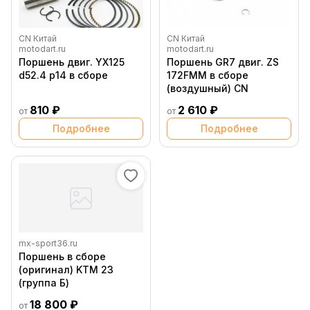
CN Китай
CN Китай
motodart.ru
motodart.ru
Поршень двиг. YX125
Поршень GR7 двиг. ZS
d52.4 p14 в сборе
172FMM в сборе
(воздушный) CN
810 ₽
2 610 ₽
от
от
Подробнее
Подробнее
mx-sport36.ru
Поршень в сборе
(оригинал) KTM 23
(группа Б)
18 800 ₽
от