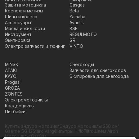
Защита мотоцикла
Gasgas
Крепеж и метизы
Beta
Шины и колеса
Yamaha
Аксессуары
Avantis
Масла и жидкости
BSE
Инструмент
REGULMOTO
Экипировка
GR
Электро запчасти и тюнинг
VINTO
MINSK
Снегоходы
ATAKI
Запчасти для снегоходов
KAYO
Экипировка для снегохода
Progasi
GROZA
ZONTES
Электромотоциклы
Квадроциклы
Питбайки
Купить эндуро мотоцикл
Эндуро мотоциклы 250 см³
Gaerne SG 12
Stark Varg
Фильтры HifloFiltro
Шлем Airoh
Мотоциклы GasGas