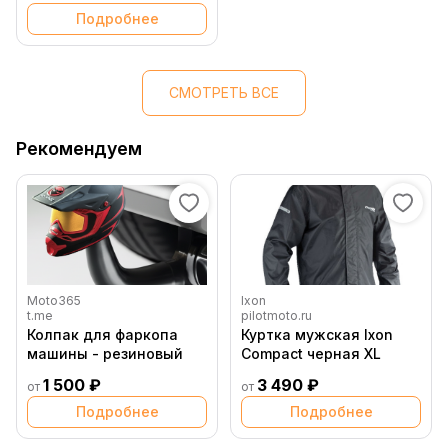
Подробнее
СМОТРЕТЬ ВСЕ
Рекомендуем
Moto365
Ixon
t.me
pilotmoto.ru
Колпак для фаркопа
Куртка мужская Ixon
машины - резиновый
Compact черная XL
1 500 ₽
3 490 ₽
от
от
Подробнее
Подробнее