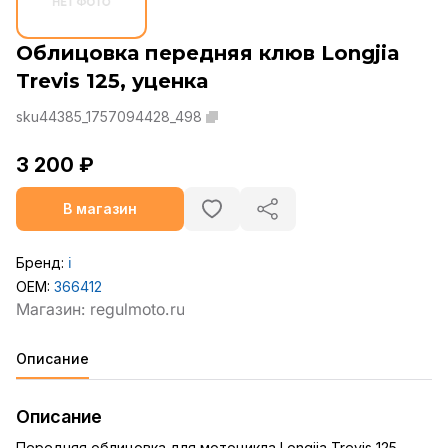
Облицовка передняя клюв Longjia
Trevis 125, уценка
sku44385_1757094428_498
3 200 ₽
В магазин
Бренд:
ℹ️
OEM:
366412
Описание
Описание
Передняя облицовка для мотоцикла Longjia Trevis 125