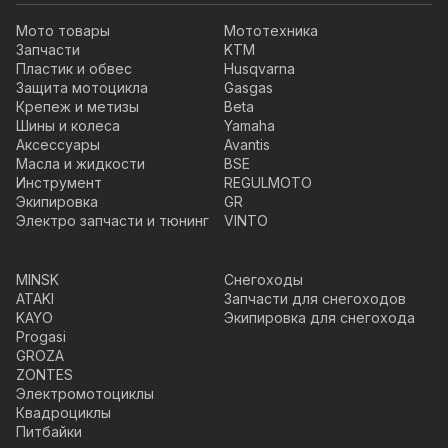
Мото товары
Мототехника
Запчасти
KTM
Пластик и обвес
Husqvarna
Защита мотоцикла
Gasgas
Крепеж и метизы
Beta
Шины и колеса
Yamaha
Аксессуары
Avantis
Масла и жидкости
BSE
Инструмент
REGULMOTO
Экипировка
GR
Электро запчасти и тюнинг
VINTO
MINSK
Снегоходы
ATAKI
Запчасти для снегоходов
KAYO
Экипировка для снегохода
Progasi
GROZA
ZONTES
Электромотоциклы
Квадроциклы
Питбайки