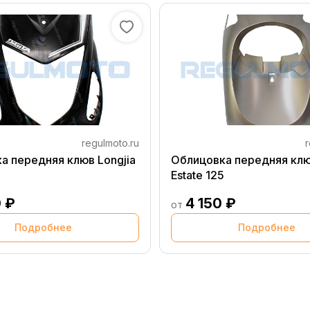
regulmoto.ru
r
а передняя клюв Longjia
Облицовка передняя клю
Estate 125
 ₽
4 150 ₽
от
Подробнее
Подробнее