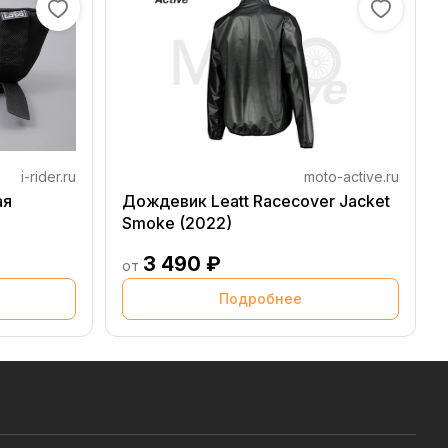
i-rider.ru
moto-active.ru
ая
Дождевик Leatt Racecover Jacket
Smoke (2022)
3 490 ₽
от
Подробнее