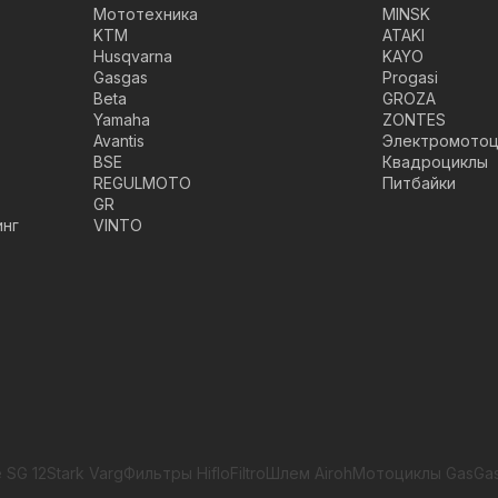
Мототехника
MINSK
KTM
ATAKI
Husqvarna
KAYO
Gasgas
Progasi
Beta
GROZA
Yamaha
ZONTES
Avantis
Электромотоц
BSE
Квадроциклы
REGULMOTO
Питбайки
GR
инг
VINTO
 SG 12
Stark Varg
Фильтры HifloFiltro
Шлем Airoh
Мотоциклы GasGa