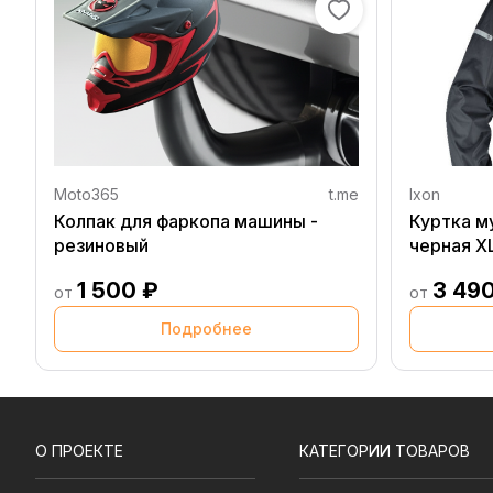
Moto365
t.me
Ixon
Колпак для фаркопа машины -
Куртка м
резиновый
черная X
1 500 ₽
3 49
от
от
Подробнее
О ПРОЕКТЕ
КАТЕГОРИИ ТОВАРОВ