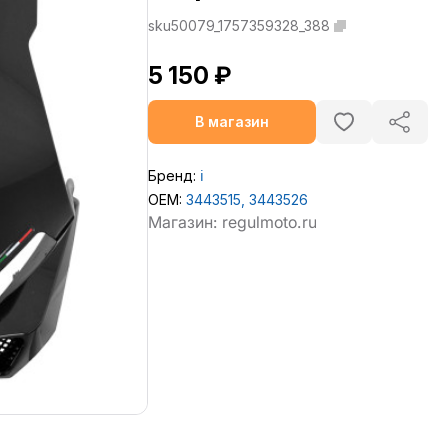
sku50079_1757359328_388
5 150 ₽
В магазин
Бренд:
ℹ️
OEM:
3443515, 3443526