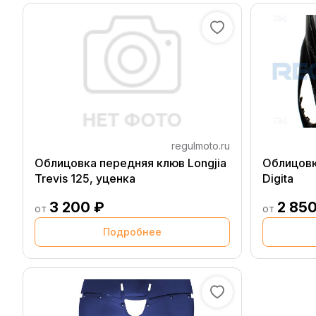
regulmoto.ru
Облицовка передняя клюв Longjia
Облицовк
Trevis 125, уценка
Digita
3 200 ₽
2 850
от
от
Подробнее