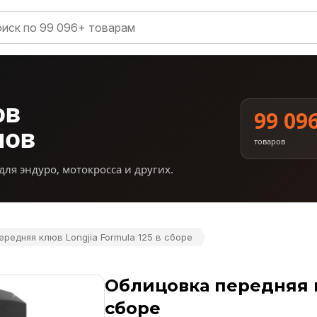
ов
99 09
нов
товаров
для эндуро, мотокросса и других.
редняя клюв Longjia Formula 125 в сборе
Облицовка передняя к
сборе