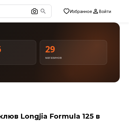
Избранное
Войти
6
29
магазинов
люв Longjia Formula 125 в