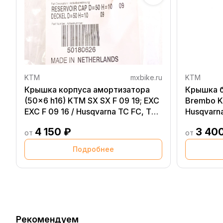
KTM
mxbike.ru
KTM
Крышка корпуса амортизатора
Крышка б
(50x6 h16) KTM SX SX F 09 19; EXC
Brembo K
EXC F 09 16 / Husqvarna TC FC, TE
Husqvarna
FE 14 19
4 150 ₽
3 40
от
от
Подробнее
Рекомендуем