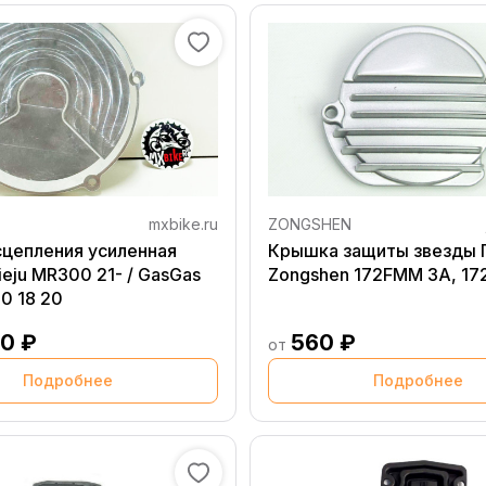
mxbike.ru
ZONGSHEN
цепления усиленная
Крышка защиты звезды 
eju MR300 21- / GasGas
Zongshen 172FMM 3A, 1
0 18 20
00 ₽
560 ₽
от
Подробнее
Подробнее