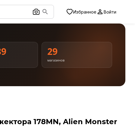
Избранное
Войти
39
29
магазинов
ктора 178MN, Alien Monster