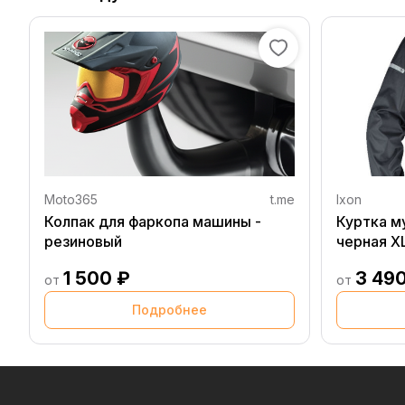
Moto365
t.me
Ixon
Колпак для фаркопа машины -
Куртка м
резиновый
черная X
1 500 ₽
3 49
от
от
Подробнее