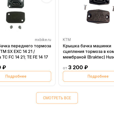
mxbike.ru
KTM
ачка переднего тормоза
Крышка бачка машинки
TM SX EXC 14 21 /
сцепления тормоза в ко
 TC FC 14 21; TE FE 14 17
мембраной (Braktec) Hus
FE 22- / GasGas EC EC F 2
0 ₽
3 200 ₽
от
Подробнее
Подробнее
СМОТРЕТЬ ВСЕ