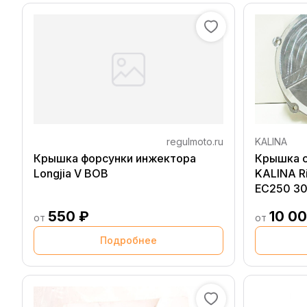
regulmoto.ru
KALINA
Крышка форсунки инжектора
Крышка с
Longjia V BOB
KALINA Ri
EC250 30
550 ₽
10 0
от
от
Подробнее