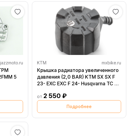
jazzmoto.ru
KTM
mxbike.ru
ГРМ
Крышка радиатора увеличенного
72FMM 5
давления (2,0 BAR) ​KTM ​SX SX F
23- ​EXC EXC F 24- ​Husqvarna TC FC
23- ​​TE FE 24- ​GasGas ​MC MC F 23- ​
2 550 ₽
EC EC F 24-
от
Подробнее