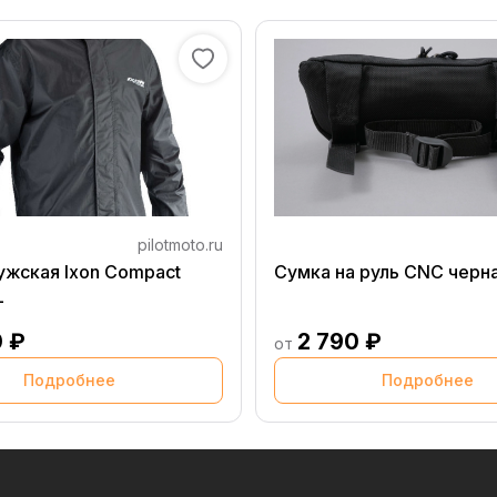
pilotmoto.ru
ужская Ixon Compact
Сумка на руль CNC черн
L
0 ₽
2 790 ₽
от
Подробнее
Подробнее