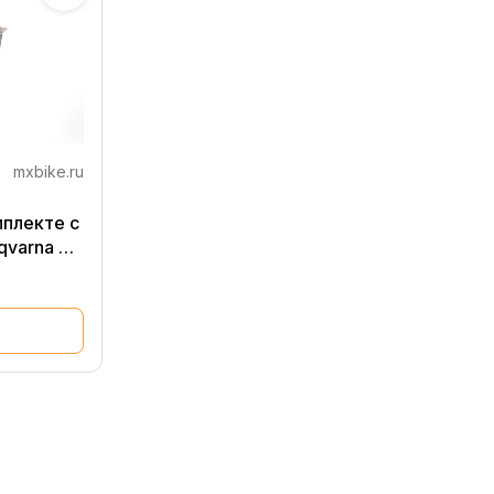
mxbike.ru
мплекте с
qvarna TE
1-