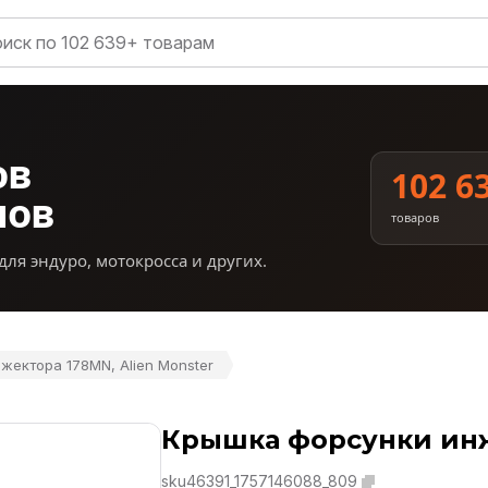
ов
102 6
нов
товаров
для эндуро, мотокросса и других.
жектора 178MN, Alien Monster
Крышка форсунки инже
sku46391_1757146088_809