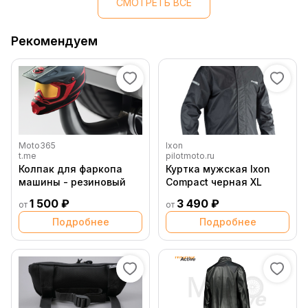
СМОТРЕТЬ ВСЕ
Рекомендуем
Moto365
Ixon
t.me
pilotmoto.ru
Колпак для фаркопа
Куртка мужская Ixon
машины - резиновый
Compact черная XL
1 500 ₽
3 490 ₽
от
от
Подробнее
Подробнее