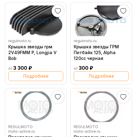
regulmoto.ru
regulmoto.ru
Крышка звезды грм
Крышка звезды ГРМ
2V49FMM P, Longjia V
Питбайк 125, Alpha
Bob
120сс черная
3 300 ₽
300 ₽
от
от
Подробнее
Подробнее
REGULMOTO
REGULMOTO
moto-active.ru
moto-active.ru