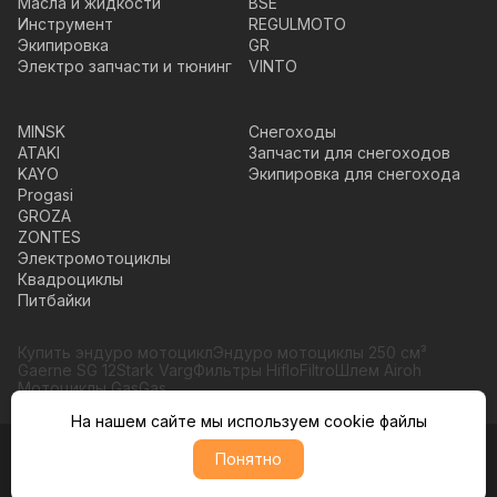
Масла и жидкости
BSE
Инструмент
REGULMOTO
Экипировка
GR
Электро запчасти и тюнинг
VINTO
MINSK
Снегоходы
ATAKI
Запчасти для снегоходов
KAYO
Экипировка для снегохода
Progasi
GROZA
ZONTES
Электромотоциклы
Квадроциклы
Питбайки
Купить эндуро мотоцикл
Эндуро мотоциклы 250 см³
Gaerne SG 12
Stark Varg
Фильтры HifloFiltro
Шлем Airoh
Мотоциклы GasGas
На нашем сайте мы используем cookie файлы
Понятно
© Moto365, Все права защищены
Политика обратботки персональных данных