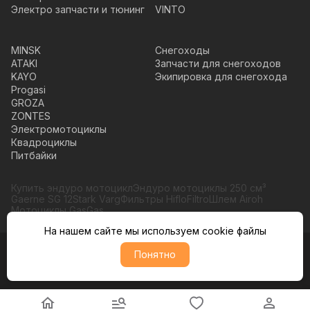
Электро запчасти и тюнинг
VINTO
MINSK
Снегоходы
ATAKI
Запчасти для снегоходов
KAYO
Экипировка для снегохода
Progasi
GROZA
ZONTES
Электромотоциклы
Квадроциклы
Питбайки
Купить эндуро мотоцикл
Эндуро мотоциклы 250 см³
Gaerne SG 12
Stark Varg
Фильтры HifloFiltro
Шлем Airoh
Мотоциклы GasGas
На нашем сайте мы используем cookie файлы
Понятно
© Moto365, Все права защищены
Политика обратботки персональных данных