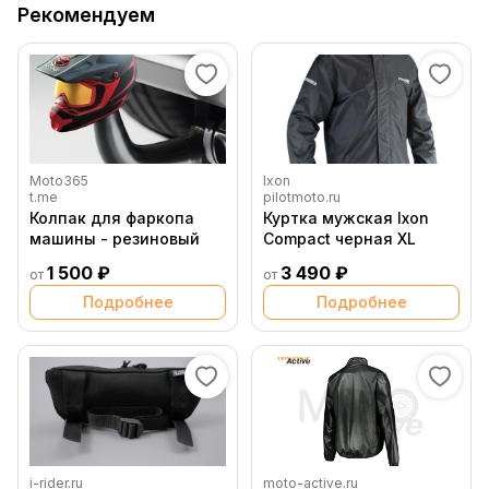
Рекомендуем
Moto365
Ixon
t.me
pilotmoto.ru
Колпак для фаркопа
Куртка мужская Ixon
машины - резиновый
Compact черная XL
1 500 ₽
3 490 ₽
от
от
Подробнее
Подробнее
i-rider.ru
moto-active.ru