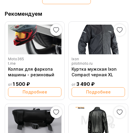
Рекомендуем
Moto365
Ixon
t.me
pilotmoto.ru
Колпак для фаркопа
Куртка мужская Ixon
машины - резиновый
Compact черная XL
1 500 ₽
3 490 ₽
от
от
Подробнее
Подробнее