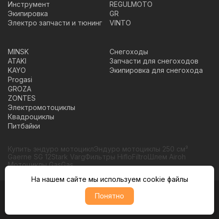
Инструмент
REGULMOTO
Экипировка
GR
Электро запчасти и тюнинг
VINTO
MINSK
Снегоходы
ATAKI
Запчасти для снегоходов
KAYO
Экипировка для снегохода
Progasi
GROZA
ZONTES
Электромотоциклы
Квадроциклы
Питбайки
Купить эндуро мотоцикл
Эндуро мотоциклы 250 см³
Gaerne SG 12
Stark Varg
Фильтры HifloFiltro
Шлем Airoh
Мотоциклы GasGas
На нашем сайте мы используем cookie файлы
Понятно
© Moto365, Все права защищены
Политика обратботки персональных данных