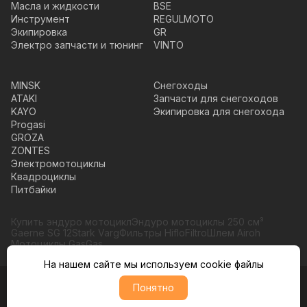
Масла и жидкости
BSE
Инструмент
REGULMOTO
Экипировка
GR
Электро запчасти и тюнинг
VINTO
MINSK
Снегоходы
ATAKI
Запчасти для снегоходов
KAYO
Экипировка для снегохода
Progasi
GROZA
ZONTES
Электромотоциклы
Квадроциклы
Питбайки
Купить эндуро мотоцикл
Эндуро мотоциклы 250 см³
Gaerne SG 12
Stark Varg
Фильтры HifloFiltro
Шлем Airoh
Мотоциклы GasGas
На нашем сайте мы используем cookie файлы
Понятно
© Moto365, Все права защищены
Политика обратботки персональных данных