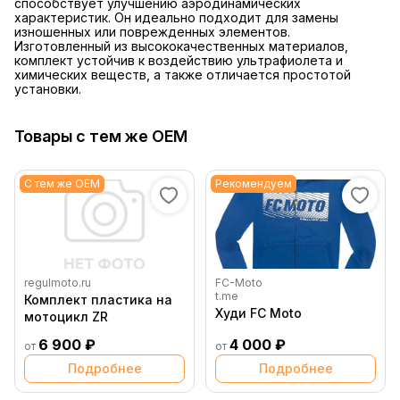
способствует улучшению аэродинамических
характеристик. Он идеально подходит для замены
изношенных или поврежденных элементов.
Изготовленный из высококачественных материалов,
комплект устойчив к воздействию ультрафиолета и
химических веществ, а также отличается простотой
установки.
Товары с тем же OEM
С тем же OEM
Рекомендуем
regulmoto.ru
FC-Moto
t.me
Комплект пластика на
Худи FC Moto
мотоцикл ZR
6 900 ₽
4 000 ₽
от
от
Подробнее
Подробнее