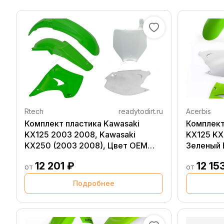
Rtech
readytodirt.ru
Acerbis
Комплект пластика Kawasaki
Комплект
KX125 2003 2008, Kawasaki
KX125 KX
KX250 (2003 2008), Цвет OEM
Зеленый 
(Оригинал)
12 201 ₽
12 15
от
от
Подробнее