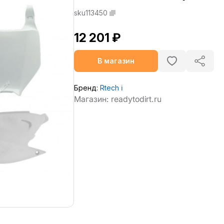
sku113450
12 201 ₽
В магазин
Бренд:
Rtech
ℹ️