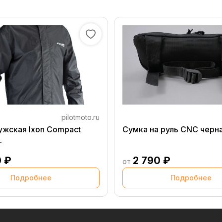
pilotmoto.ru
ужская Ixon Compact
Сумка на руль CNC черн
L
0 ₽
2 790 ₽
от
Подробнее
Подробнее