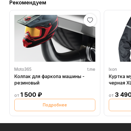
Рекомендуем
Moto365
t.me
Ixon
Колпак для фаркопа машины -
Куртка м
резиновый
черная X
1 500 ₽
3 49
от
от
Подробнее