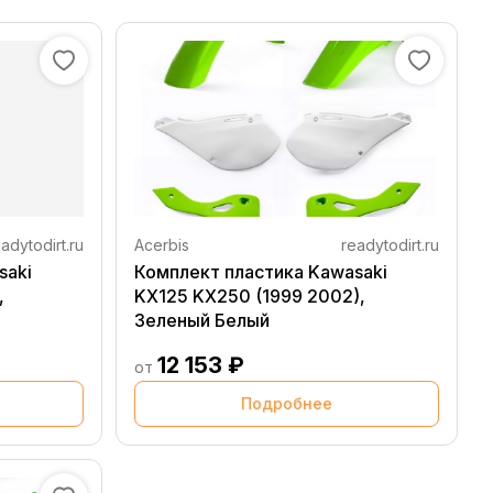
adytodirt.ru
Acerbis
readytodirt.ru
saki
Комплект пластика Kawasaki
,
KX125 KX250 (1999 2002),
Зеленый Белый
12 153 ₽
от
Подробнее