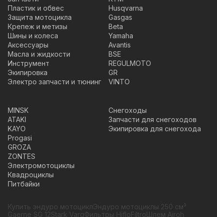
Пластик и обвес
Husqvarna
Защита мотоцикла
Gasgas
Крепеж и метизы
Beta
Шины и колеса
Yamaha
Аксессуары
Avantis
Масла и жидкости
BSE
Инструмент
REGULMOTO
Экипировка
GR
Электро запчасти и тюнинг
VINTO
MINSK
Снегоходы
ATAKI
Запчасти для снегоходов
KAYO
Экипировка для снегохода
Progasi
GROZA
ZONTES
Электромотоциклы
Квадроциклы
Питбайки
Купить эндуро мотоцикл
Эндуро мотоциклы 250 см³
Gaerne SG 12
Stark Varg
Фильтры HifloFiltro
Шлем Airoh