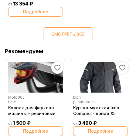
13 354 ₽
от
фары)
Подробнее
СМОТРЕТЬ ВСЕ
Рекомендуем
Moto365
Ixon
t.me
pilotmoto.ru
Колпак для фаркопа
Куртка мужская Ixon
машины - резиновый
Compact черная XL
1 500 ₽
3 490 ₽
от
от
Подробнее
Подробнее