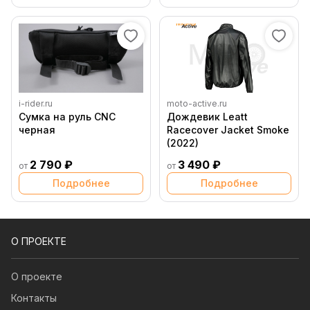
i-rider.ru
moto-active.ru
Сумка на руль CNC
Дождевик Leatt
черная
Racecover Jacket Smoke
(2022)
2 790 ₽
3 490 ₽
от
от
Подробнее
Подробнее
О ПРОЕКТЕ
О проекте
Контакты