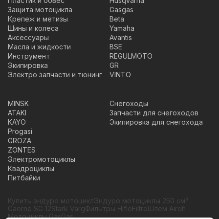
Пластик и обвес
Husqvarna
Защита мотоцикла
Gasgas
Крепеж и метизы
Beta
Шины и колеса
Yamaha
Аксессуары
Avantis
Масла и жидкости
BSE
Инструмент
REGULMOTO
Экипировка
GR
Электро запчасти и тюнинг
VINTO
MINSK
Снегоходы
ATAKI
Запчасти для снегоходов
KAYO
Экипировка для снегохода
Progasi
GROZA
ZONTES
Электромотоциклы
Квадроциклы
Питбайки
Купить эндуро мотоцикл
Эндуро мотоциклы 250 см³
Gaerne SG 12
Stark Varg
Фильтры HifloFiltro
Шлем Airoh
Мотоциклы GasGas