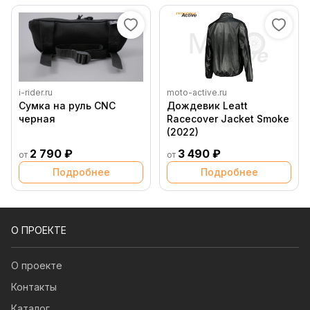
i-rider.ru
moto-active.ru
Сумка на руль CNC
Дождевик Leatt
черная
Racecover Jacket Smoke
(2022)
2 790 ₽
3 490 ₽
от
от
Подробнее
Подробнее
О ПРОЕКТЕ
О проекте
Контакты
Каталог