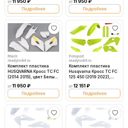
11 950 ₽
11 950 ₽
от
от
Подробнее
Подробнее
Rtech
Polisport
readytodirt.ru
readytodirt.ru
Комплект пластика
Комплект пластика
HUSQVARNA Кросс TC FC
Husqvarna Кросс TC FC
(2014 2015), цвет Белый
125 450 (2019 2022),
желтый
Неон Желтый
11 950 ₽
12 151 ₽
от
от
Подробнее
Подробнее