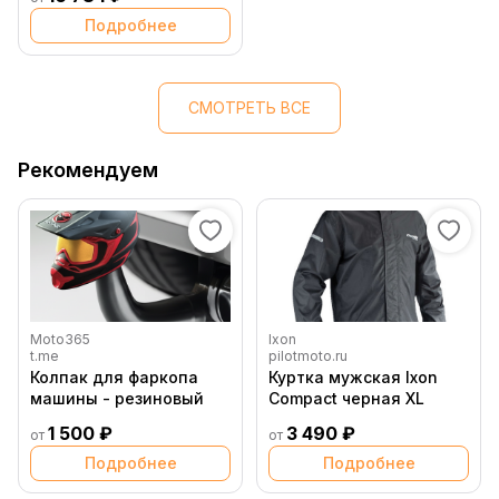
Подробнее
СМОТРЕТЬ ВСЕ
Рекомендуем
Moto365
Ixon
t.me
pilotmoto.ru
Колпак для фаркопа
Куртка мужская Ixon
машины - резиновый
Compact черная XL
1 500 ₽
3 490 ₽
от
от
Подробнее
Подробнее