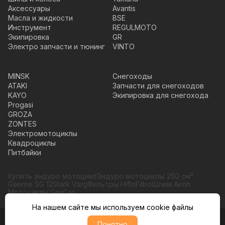
Аксессуары
Avantis
Масла и жидкости
BSE
Инструмент
REGULMOTO
Экипировка
GR
Электро запчасти и тюнинг
VINTO
MINSK
Снегоходы
ATAKI
Запчасти для снегоходов
KAYO
Экипировка для снегохода
Progasi
GROZA
ZONTES
Электромотоциклы
Квадроциклы
Питбайки
Купить эндуро мотоцикл
Эндуро мотоциклы 250 см³
Gaerne SG 12
Stark Varg
Фильтры HifloFiltro
Шлем Airoh
Мотоциклы GasGas
На нашем сайте мы используем cookie файлы
Понятно
© Moto365, Все права защищены