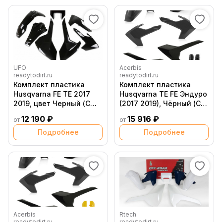
UFO
Acerbis
readytodirt.ru
readytodirt.ru
Комплект пластика
Комплект пластика
Husqvarna FE TE 2017
Husqvarna TE FE Эндуро
2019, цвет Черный (С
(2017 2019), Чёрный (С
пластиком фары)
пластиком фары)
12 190 ₽
15 916 ₽
от
от
Подробнее
Подробнее
Acerbis
Rtech
readytodirt.ru
readytodirt.ru