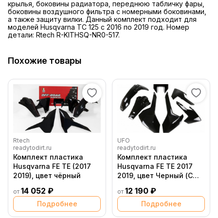
крылья, боковины радиатора, переднюю табличку фары,
боковины воздушного фильтра с номерными боковинами,
а также защиту вилки. Данный комплект подходит для
моделей Husqvarna TC 125 с 2016 по 2019 год. Номер
детали: Rtech R-KITHSQ-NR0-517.
Похожие товары
Rtech
UFO
readytodirt.ru
readytodirt.ru
Комплект пластика
Комплект пластика
Husqvarna FE TE (2017
Husqvarna FE TE 2017
2019), цвет чёрный
2019, цвет Черный (С
пластиком фары)
14 052 ₽
12 190 ₽
от
от
Подробнее
Подробнее