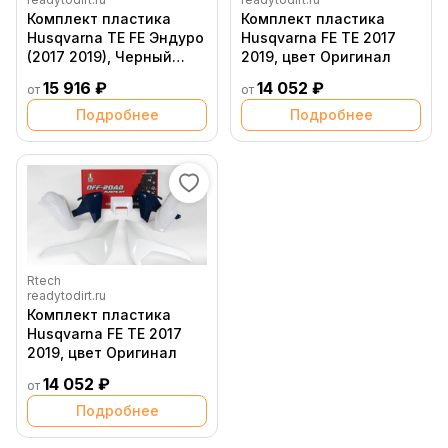
Комплект пластика
Комплект пластика
Husqvarna TE FE Эндуро
Husqvarna FE TE 2017
(2017 2019), Черный
2019, цвет Оригинал
желтый (С пластиком
15 916 ₽
14 052 ₽
от
от
фары)
Подробнее
Подробнее
Rtech
readytodirt.ru
Комплект пластика
Husqvarna FE TE 2017
2019, цвет Оригинал
14 052 ₽
от
Подробнее