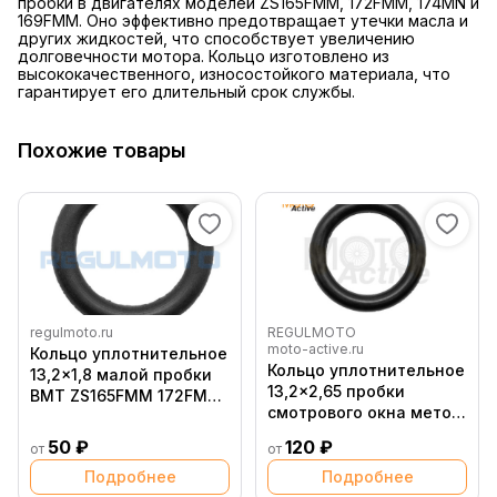
пробки в двигателях моделей ZS165FMM, 172FMM, 174MN и
169FMM. Оно эффективно предотвращает утечки масла и
других жидкостей, что способствует увеличению
долговечности мотора. Кольцо изготовлено из
высококачественного, износостойкого материала, что
гарантирует его длительный срок службы.
Похожие товары
regulmoto.ru
REGULMOTO
moto-active.ru
Кольцо уплотнительное
Кольцо уплотнительное
13,2x1,8 малой пробки
13,2x2,65 пробки
ВМТ ZS165FMM 172FMM/
смотрового окна меток
174MN 169FMM +
ГРМ ZS177MM
50 ₽
120 ₽
от
от
(NC250)/NC450
Подробнее
Подробнее