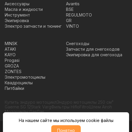
Аксессуары
Avantis
Масла и жидкости
BSE
Инструмент
REGULMOTO
Экипировка
GR
Электро запчасти и тюнинг
VINTO
MINSK
Снегоходы
ATAKI
Запчасти для снегоходов
KAYO
Экипировка для снегохода
Progasi
GROZA
ZONTES
Электромотоциклы
Квадроциклы
Питбайки
Купить эндуро мотоцикл
Эндуро мотоциклы 250 см³
Gaerne SG 12
Stark Varg
Фильтры HifloFiltro
Шлем Airoh
Мотоциклы GasGas
На нашем сайте мы используем cookie файлы
Понятно
© Moto365, Все права защищены