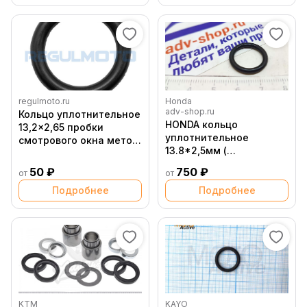
regulmoto.ru
Honda
adv-shop.ru
Кольцо уплотнительное
HONDA кольцо
13,2x2,65 пробки
уплотнительное
смотрового окна меток
13.8*2,5мм (
ГРМ ZS177MM
91303MG7003 /
(NC250)/NC450 +
50 ₽
750 ₽
от
от
91303377000 )
Подробнее
Подробнее
KTM
KAYO