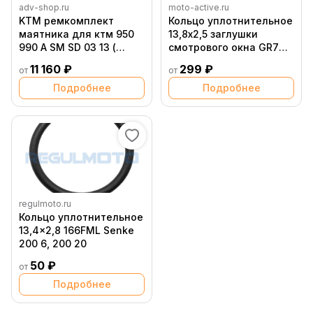
adv-shop.ru
moto-active.ru
KTM ремкомплект
Кольцо уплотнительное
маятника для ктм 950
13,8х2,5 заглушки
990 A SM SD 03 13 (
смотрового окна GR7
60004230010 )
двиг. MT 250 2T OEM
11 160 ₽
299 ₽
от
от
Подробнее
Подробнее
regulmoto.ru
Кольцо уплотнительное
13,4x2,8 166FML Senke
200 6, 200 20
50 ₽
от
Подробнее