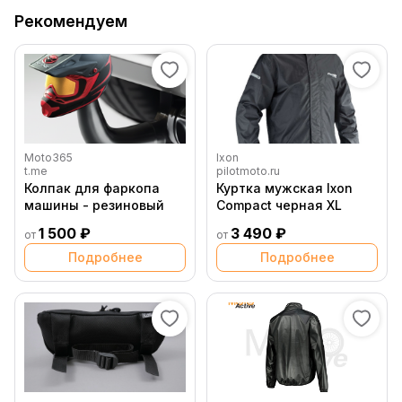
Рекомендуем
Moto365
Ixon
t.me
pilotmoto.ru
Колпак для фаркопа
Куртка мужская Ixon
машины - резиновый
Compact черная XL
1 500 ₽
3 490 ₽
от
от
Подробнее
Подробнее