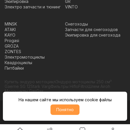
Экипировка
GR
Электро запчасти и тюнинг
VINTO
MINSK
Снегоходы
ATAKI
Запчасти для снегоходов
KAYO
Экипировка для снегохода
Progasi
GROZA
ZONTES
Электромотоциклы
Квадроциклы
Питбайки
Купить эндуро мотоцикл
Эндуро мотоциклы 250 см³
Gaerne SG 12
Stark Varg
Фильтры HifloFiltro
Шлем Airoh
Мотоциклы GasGas
На нашем сайте мы используем cookie файлы
Понятно
© Moto365, Все права защищены
Политика обратботки персональных данных