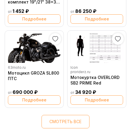
комплект 19"/21" 38+38
Оранжевый
1 452 ₽
86 250 ₽
от
от
флуоресцентный
Подробнее
Подробнее
63moto.ru
Icon
proriderz.ru
Мотоцикл GROZA SL800
Мотокуртка OVERLORD
ПТС
SB2 PRIME Red
690 000 ₽
34 920 ₽
от
от
Подробнее
Подробнее
СМОТРЕТЬ ВСЕ