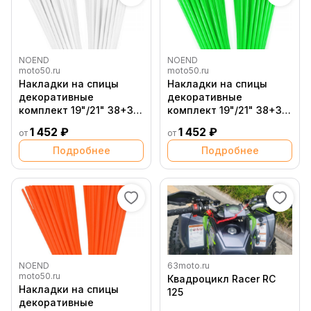
NOEND
NOEND
moto50.ru
moto50.ru
Накладки на спицы
Накладки на спицы
декоративные
декоративные
комплект 19"/21" 38+38
комплект 19"/21" 38+38
Белые
Зеленый
1 452 ₽
1 452 ₽
от
от
флуоресцентный
Подробнее
Подробнее
NOEND
63moto.ru
moto50.ru
Квадроцикл Racer RC
Накладки на спицы
125
декоративные