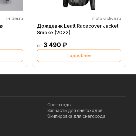
i-rider.ru
moto-active.ru
ая
Дождевик Leatt Racecover Jacket
Smoke (2022)
3 490 ₽
от
Подробнее
Снегоходы
Запчасти для снегоходов
Экипировка для снегохода