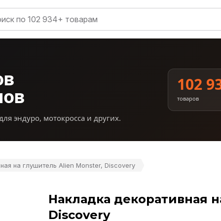
ов
102 9
нов
товаров
для эндуро, мотокросса и других.
ая на глушитель Alien Monster, Discovery
Накладка декоративная на
Discovery