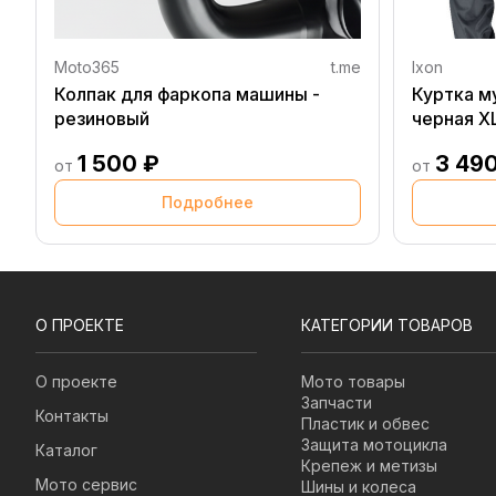
Moto365
t.me
Ixon
Колпак для фаркопа машины -
Куртка м
резиновый
черная X
1 500 ₽
3 49
от
от
Подробнее
О ПРОЕКТЕ
КАТЕГОРИИ ТОВАРОВ
О проекте
Мото товары
Запчасти
Контакты
Пластик и обвес
Защита мотоцикла
Каталог
Крепеж и метизы
Мото сервис
Шины и колеса