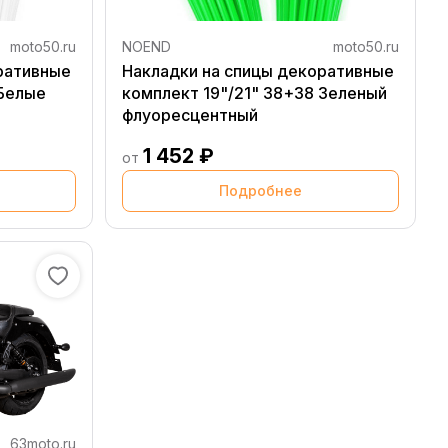
moto50.ru
NOEND
moto50.ru
ративные
Накладки на спицы декоративные
 Белые
комплект 19"/21" 38+38 Зеленый
флуоресцентный
1 452 ₽
от
Подробнее
63moto.ru