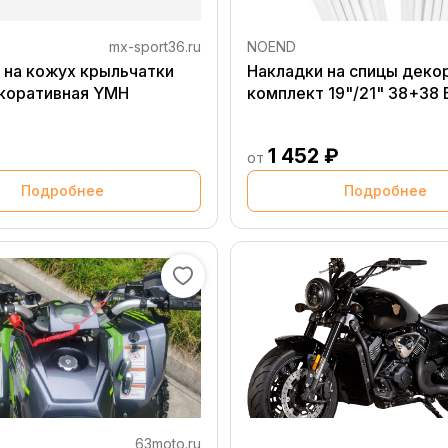
mx-sport36.ru
NOEND
 на кожух крыльчатки
Накладки на спицы деко
коративная YMH
комплект 19"/21" 38+38
1 452 ₽
от
Подробнее
Подробнее
63moto.ru