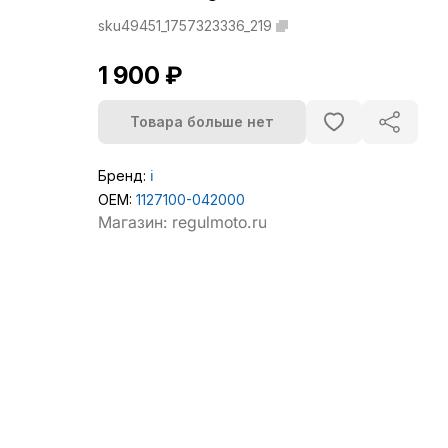
sku49451_1757323336_219
1 900 ₽
Товара больше нет
Бренд:
ℹ️
OEM:
1127100-042000