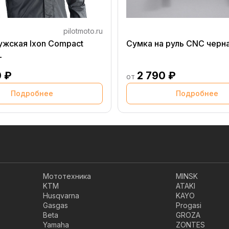
pilotmoto.ru
ужская Ixon Compact
Сумка на руль CNC черн
L
0 ₽
2 790 ₽
от
Подробнее
Подробнее
Мототехника
MINSK
KTM
ATAKI
Husqvarna
KAYO
Gasgas
Progasi
Beta
GROZA
Yamaha
ZONTES