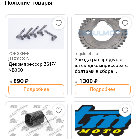
Похожие товары
ZONGSHEN
regulmoto.ru
jazzmoto.ru
Звезда распредвала,
Декомпрессор ZS174
шток декомпрессора с
NB300
болтами в сборе
ZS174MN 5 NB300
890 ₽
1 300 ₽
от
от
Подробнее
Подробнее