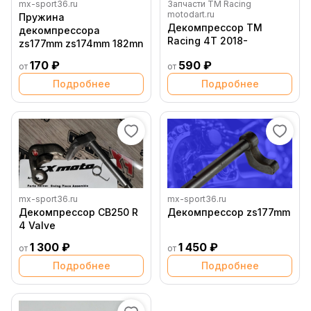
mx-sport36.ru
Запчасти TM Racing
motodart.ru
Пружина
Декомпрессор TM
декомпрессора
Racing 4Т 2018-
zs177mm zs174mm 182mn
170 ₽
590 ₽
от
от
Подробнее
Подробнее
mx-sport36.ru
mx-sport36.ru
Декомпрессор CB250 R
Декомпрессор zs177mm
4 Valve
1 300 ₽
1 450 ₽
от
от
Подробнее
Подробнее