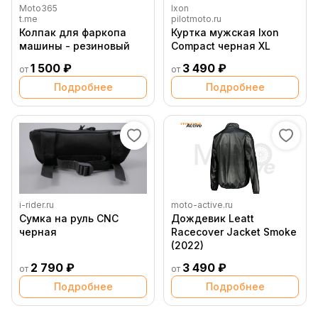
Moto365
Ixon
t.me
pilotmoto.ru
Колпак для фаркопа
Куртка мужская Ixon
машины - резиновый
Compact черная XL
1 500 ₽
3 490 ₽
от
от
Подробнее
Подробнее
i-rider.ru
moto-active.ru
Сумка на руль CNC
Дождевик Leatt
черная
Racecover Jacket Smoke
(2022)
2 790 ₽
3 490 ₽
от
от
Подробнее
Подробнее