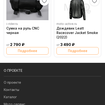
i-rider.ru
moto-active.ru
Сумка на руль CNC
Дождевик Leatt
черная
Racecover Jacket Smoke
(2022)
2 790 ₽
3 490 ₽
от
от
Подробнее
Подробнее
О ПРОЕКТЕ
О проекте
Контакты
Каталог
Мото сервис