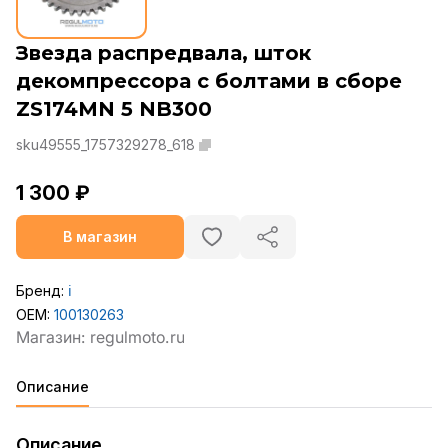
Звезда распредвала, шток
декомпрессора с болтами в сборе
ZS174MN 5 NB300
sku49555_1757329278_618
1 300 ₽
В магазин
Бренд:
ℹ️
OEM:
100130263
Описание
Описание