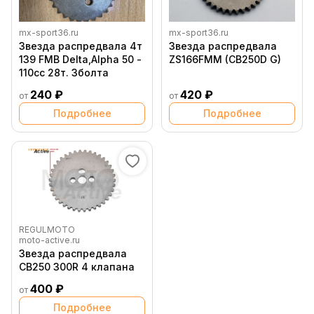
mx-sport36.ru
mx-sport36.ru
Звезда распредвала 4т
Звезда распредвала
139 FMB Delta,Alpha 50 -
ZS166FMM (CB250D G)
110сс 28т. 3болта
240 ₽
420 ₽
от
от
Подробнее
Подробнее
REGULMOTO
moto-active.ru
Звезда распредвала
СB250 300R 4 клапана
400 ₽
от
Подробнее