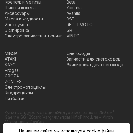
Крепеж и метизы
Beta
Шины и колеса
Yamaha
Аксессуары
Avantis
Масла и жидкости
BSE
Инструмент
REGULMOTO
Экипировка
GR
Электро запчасти и тюнинг
VINTO
MINSK
Снегоходы
ATAKI
Запчасти для снегоходов
KAYO
Экипировка для снегохода
Progasi
GROZA
ZONTES
Электромотоциклы
Квадроциклы
Питбайки
Купить эндуро мотоцикл
Эндуро мотоциклы 250 см³
Gaerne SG 12
Stark Varg
Фильтры HifloFiltro
Шлем Airoh
Мотоциклы GasGas
На нашем сайте мы используем cookie файлы