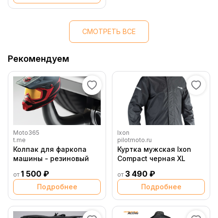
СМОТРЕТЬ ВСЕ
Рекомендуем
Moto365
Ixon
t.me
pilotmoto.ru
Колпак для фаркопа
Куртка мужская Ixon
машины - резиновый
Compact черная XL
1 500 ₽
3 490 ₽
от
от
Подробнее
Подробнее