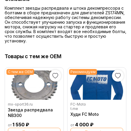
Комплект звезды распредвала и штока декомпрессора с
болтами в сборе предназначен для двигателей ZS174MN,
обеспечивая надежную работу системы декомпрессии.
Он способствует улучшению запуска и функционирования
мотора, снижая нагрузку на стартер и продлевая его
срок службы. В комплект входят все необходимые болты,
что позволяет осуществить быструю и простую
установку.
Товары с тем же OEM
С тем же OEM
Рекомендуем
mx-sport36.ru
FC-Moto
t.me
Звезда распредвала
Худи FC Moto
NB300
1 550 ₽
4 000 ₽
от
от