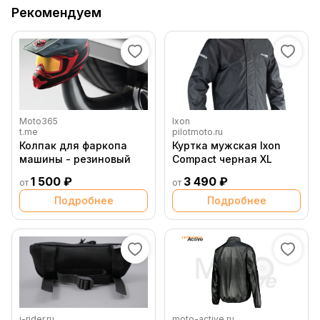
Рекомендуем
Moto365
Ixon
t.me
pilotmoto.ru
Колпак для фаркопа
Куртка мужская Ixon
машины - резиновый
Compact черная XL
1 500 ₽
3 490 ₽
от
от
Подробнее
Подробнее
i-rider.ru
moto-active.ru