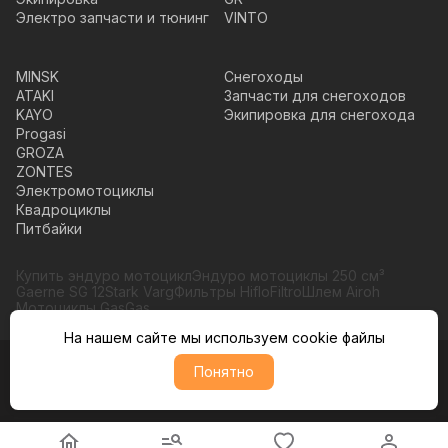
Электро запчасти и тюнинг
VINTO
MINSK
Снегоходы
ATAKI
Запчасти для снегоходов
KAYO
Экипировка для снегохода
Progasi
GROZA
ZONTES
Электромотоциклы
Квадроциклы
Питбайки
Купить эндуро мотоцикл
Эндуро мотоциклы 250 см³
Gaerne SG 12
Stark Varg
Фильтры HifloFiltro
Шлем Airoh
Мотоциклы GasGas
На нашем сайте мы используем cookie файлы
Понятно
© Moto365, Все права защищены
Политика обратботки персональных данных