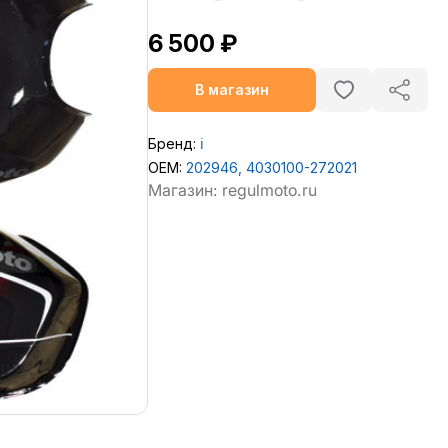
6 500 ₽
В магазин
Бренд:
ℹ️
OEM:
202946, 4030100-272021