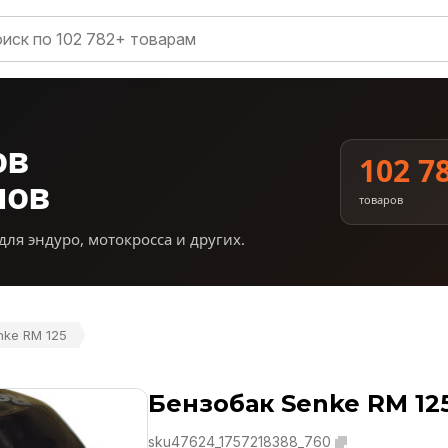
ов
102 7
нов
товаров
для эндуро, мотокросса и других.
nke RM 125
Бензобак Senke RM 12
sku47624_1757218388_760