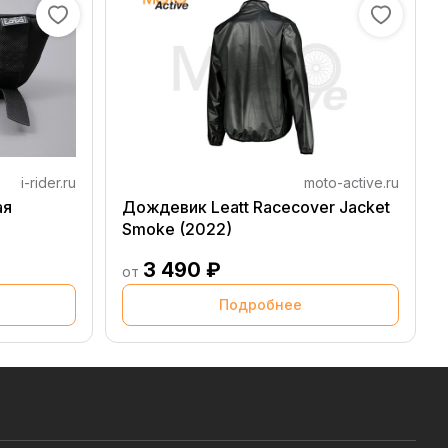
i-rider.ru
moto-active.ru
ая
Дождевик Leatt Racecover Jacket
Smoke (2022)
3 490 ₽
от
Подробнее