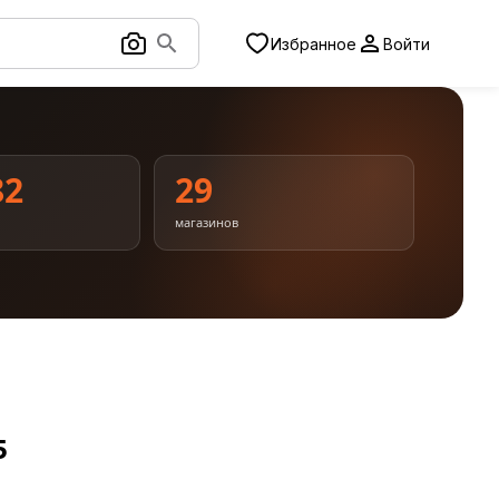
Избранное
Войти
82
29
магазинов
5