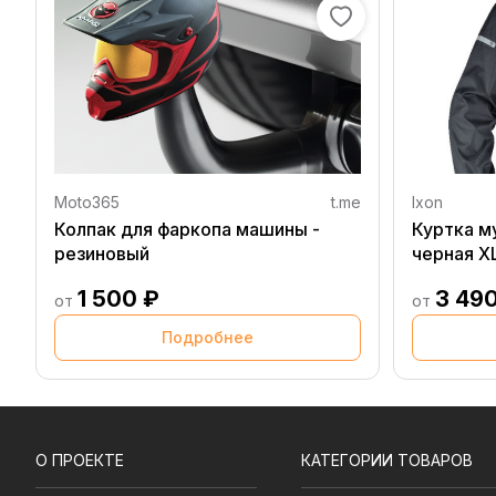
Moto365
t.me
Ixon
Колпак для фаркопа машины -
Куртка м
резиновый
черная X
1 500 ₽
3 49
от
от
Подробнее
О ПРОЕКТЕ
КАТЕГОРИИ ТОВАРОВ