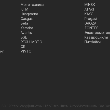
Мототехника
MINSK
KTM
ATAKI
Husqvarna
KAYO
Gasgas
Progasi
Beta
GROZA
Yamaha
ZONTES
Avantis
Электромотоц
BSE
Квадроциклы
REGULMOTO
Питбайки
GR
инг
VINTO
 SG 12
Stark Varg
Фильтры HifloFiltro
Шлем Airoh
Мотоциклы GasGa