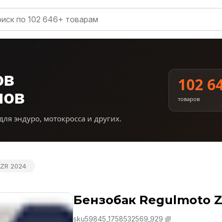
ов
102 6
нов
товаров
для эндуро, мотокросса и других.
 ZR 2024
Бензобак Regulmoto Z
sku59845_1758532569_929