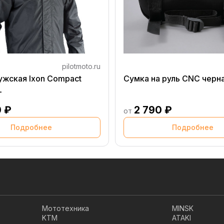
pilotmoto.ru
ужская Ixon Compact
Сумка на руль CNC черн
L
0 ₽
2 790 ₽
от
Подробнее
Подробнее
Мототехника
MINSK
KTM
ATAKI