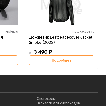
i-rider.ru
moto-active.ru
ая
Дождевик Leatt Racecover Jacket
Smoke (2022)
3 490 ₽
от
Подробнее
Снегоходы
Запчасти для снегоходов