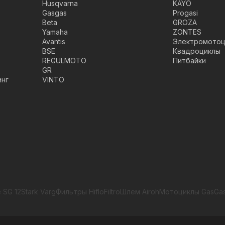
Husqvarna
KAYO
Gasgas
Progasi
Beta
GROZA
Yamaha
ZONTES
Avantis
Электромотоц
BSE
Квадроциклы
REGULMOTO
Питбайки
GR
инг
VINTO
 SG 12
Stark Varg
Фильтры HifloFiltro
Шлем Airoh
Мотоциклы GasGa