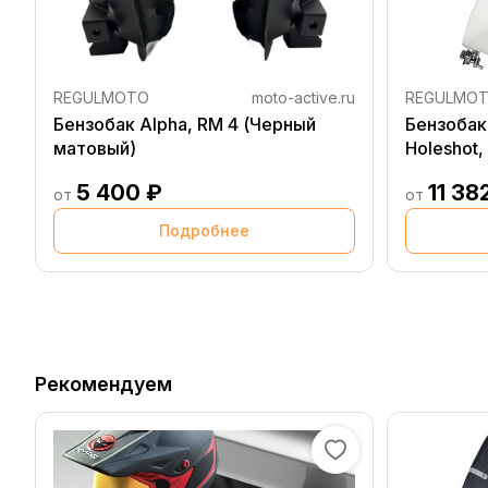
REGULMOTO
moto-active.ru
REGULMO
Бензобак Alpha, RM 4 (Черный
Бензобак
матовый)
Holeshot,
5 400 ₽
11 38
от
от
Подробнее
Рекомендуем