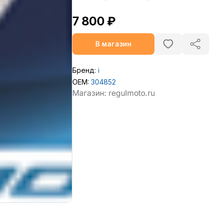
7 800 ₽
В магазин
Бренд:
ℹ️
OEM:
304852