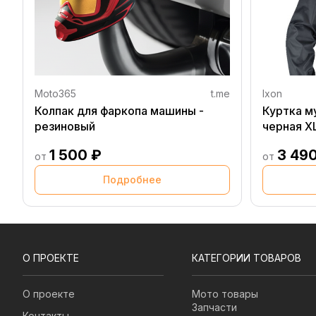
Moto365
t.me
Ixon
Колпак для фаркопа машины -
Куртка м
резиновый
черная X
1 500 ₽
3 49
от
от
Подробнее
О ПРОЕКТЕ
КАТЕГОРИИ ТОВАРОВ
О проекте
Мото товары
Запчасти
Контакты