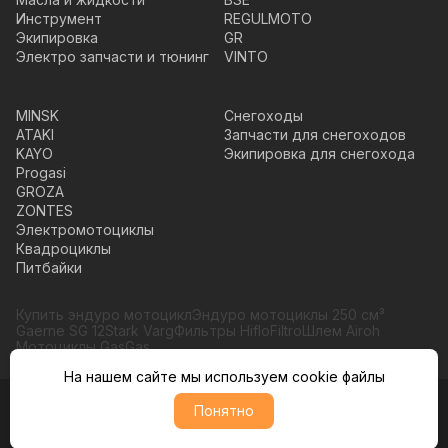
Инструмент
REGULMOTO
Экипировка
GR
Электро запчасти и тюнинг
VINTO
MINSK
Снегоходы
ATAKI
Запчасти для снегоходов
KAYO
Экипировка для снегохода
Progasi
GROZA
ZONTES
Электромотоциклы
Квадроциклы
Питбайки
Купить эндуро мотоцикл
Эндуро мотоциклы 250 см³
Gaerne SG 12
Stark Varg
Фильтры HifloFiltro
Шлем Airoh
Мотоциклы GasGas
На нашем сайте мы используем cookie файлы
Понятно
© Moto365, Все права защищены
Политика обратботки персональных данных