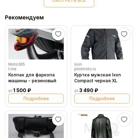
СМОТРЕТЬ ВСЕ
Рекомендуем
Moto365
Ixon
t.me
pilotmoto.ru
Колпак для фаркопа
Куртка мужская Ixon
машины - резиновый
Compact черная XL
1 500 ₽
3 490 ₽
от
от
Подробнее
Подробнее