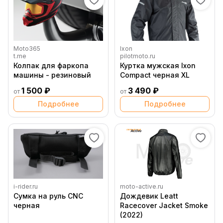
Moto365
Ixon
t.me
pilotmoto.ru
Колпак для фаркопа
Куртка мужская Ixon
машины - резиновый
Compact черная XL
1 500 ₽
3 490 ₽
от
от
Подробнее
Подробнее
i-rider.ru
moto-active.ru
Сумка на руль CNC
Дождевик Leatt
черная
Racecover Jacket Smoke
(2022)