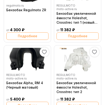
regulmoto.ru
REGULMOTO
moto-active.ru
Бензобак Regulmoto ZR
Бензобак увеличенной
ёмкости Holeshot,
Crosstrec тип 1 (новый
кран)
4 300 ₽
11 382 ₽
от
от
Подробнее
Подробнее
REGULMOTO
REGULMOTO
moto-active.ru
moto-active.ru
Бензобак Alpha, RM 4
Бензобак увеличенной
(Черный матовый)
ёмкости Holeshot,
Crosstrec тип 2
5 400 ₽
11 382 ₽
от
от