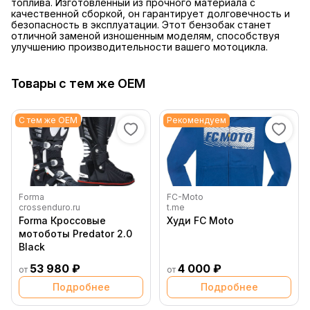
топлива. Изготовленный из прочного материала с
качественной сборкой, он гарантирует долговечность и
безопасность в эксплуатации. Этот бензобак станет
отличной заменой изношенным моделям, способствуя
улучшению производительности вашего мотоцикла.
Товары с тем же OEM
С тем же OEM
Рекомендуем
Forma
FC-Moto
crossenduro.ru
t.me
Forma Кроссовые
Худи FC Moto
мотоботы Predator 2.0
Black
53 980 ₽
4 000 ₽
от
от
Подробнее
Подробнее