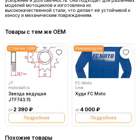
ускорение и долговечность. Она подходит для различных
моделей мотоциклов и изготовлена из
высококачественной стали, что делает её устойчивой к
износу и механическим повреждениям.
Товары с тем же OEM
С тем же OEM
Рекомендуем
JT
FC-Moto
motodart.ru
t.me
Звезда ведущая
Худи FC Moto
JTF743.15
2 390 ₽
4 000 ₽
от
от
Подробнее
Подробнее
Похожие товары