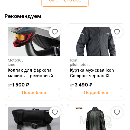
Рекомендуем
Moto365
Ixon
t.me
pilotmoto.ru
Колпак для фаркопа
Куртка мужская Ixon
машины - резиновый
Compact черная XL
1 500 ₽
3 490 ₽
от
от
Подробнее
Подробнее