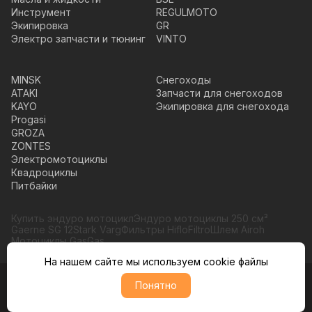
Инструмент
REGULMOTO
Экипировка
GR
Электро запчасти и тюнинг
VINTO
MINSK
Снегоходы
ATAKI
Запчасти для снегоходов
KAYO
Экипировка для снегохода
Progasi
GROZA
ZONTES
Электромотоциклы
Квадроциклы
Питбайки
Купить эндуро мотоцикл
Эндуро мотоциклы 250 см³
Gaerne SG 12
Stark Varg
Фильтры HifloFiltro
Шлем Airoh
Мотоциклы GasGas
На нашем сайте мы используем cookie файлы
Понятно
© Moto365, Все права защищены
Политика обратботки персональных данных